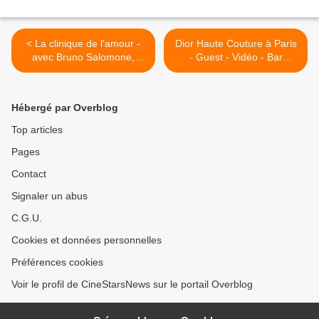
< La clinique de l'amour -
Dior Haute Couture à Paris
avec Bruno Salomone,
- Guest - Vidéo - Bar
Helena Noguerra, Artus de
Refaeli, Cameron Diaz >
Penguern...
Hébergé par Overblog
Top articles
Pages
Contact
Signaler un abus
C.G.U.
Cookies et données personnelles
Préférences cookies
Voir le profil de CineStarsNews sur le portail Overblog