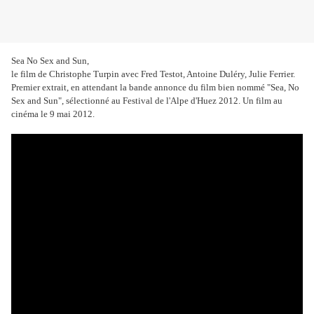
Sea No Sex and Sun,
le film de Christophe Turpin avec Fred Testot, Antoine Duléry, Julie Ferrier.
Premier extrait, en attendant la bande annonce du film bien nommé "Sea, No
Sex and Sun", sélectionné au Festival de l'Alpe d'Huez 2012. Un film au
cinéma le 9 mai 2012.