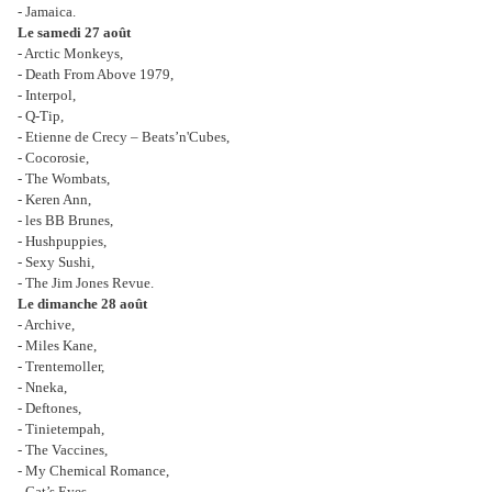
- Jamaica.
Le samedi 27 août
- Arctic Monkeys,
- Death From Above 1979,
- Interpol,
- Q-Tip,
- Etienne de Crecy – Beats’n'Cubes,
- Cocorosie,
- The Wombats,
- Keren Ann,
- les BB Brunes,
- Hushpuppies,
- Sexy Sushi,
- The Jim Jones Revue.
Le dimanche 28 août
- Archive,
- Miles Kane,
- Trentemoller,
- Nneka,
- Deftones,
- Tinietempah,
- The Vaccines,
- My Chemical Romance,
- Cat’s Eyes,