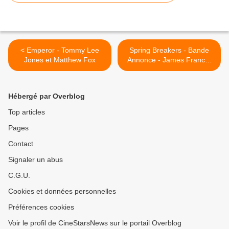
< Emperor - Tommy Lee
Spring Breakers - Bande
Jones et Matthew Fox
Annonce - James Franco,
Vanessa Hudgens, Rachel
Korine, Selena Gomez et
Ashley Benson >
Hébergé par Overblog
Top articles
Pages
Contact
Signaler un abus
C.G.U.
Cookies et données personnelles
Préférences cookies
Voir le profil de CineStarsNews sur le portail Overblog