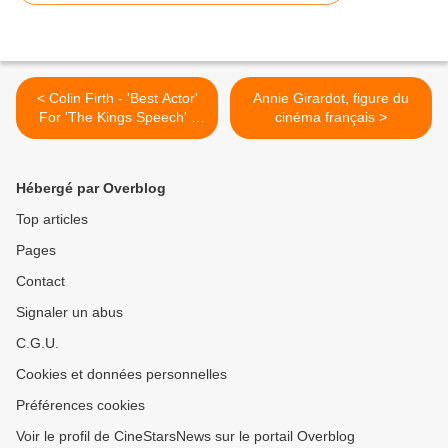
< Colin Firth - 'Best Actor'
Annie Girardot, figure du
For 'The Kings Speech' -
cinéma français >
Press Room
Hébergé par Overblog
Top articles
Pages
Contact
Signaler un abus
C.G.U.
Cookies et données personnelles
Préférences cookies
Voir le profil de CineStarsNews sur le portail Overblog