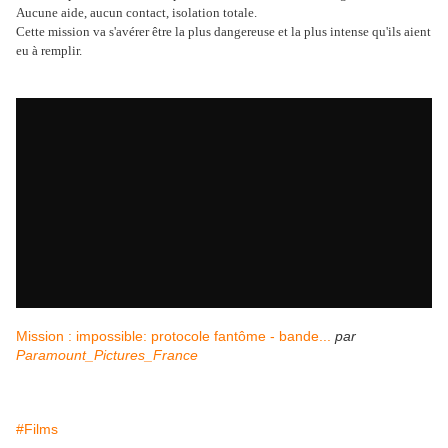
Aucune aide, aucun contact, isolation totale.
Cette mission va s'avérer être la plus dangereuse et la plus intense qu'ils aient
eu à remplir.
Mission : impossible: protocole fantôme - bande...
par
Paramount_Pictures_France
#Films