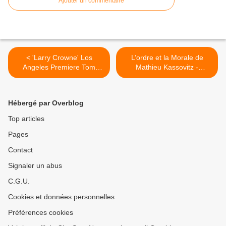
Ajouter un commentaire
< 'Larry Crowne' Los
L’ordre et la Morale de
Angeles Premiere Tom
Mathieu Kassovitz -
Hanks, Julia Roberts
Première Bande Annonce >
Hébergé par Overblog
Top articles
Pages
Contact
Signaler un abus
C.G.U.
Cookies et données personnelles
Préférences cookies