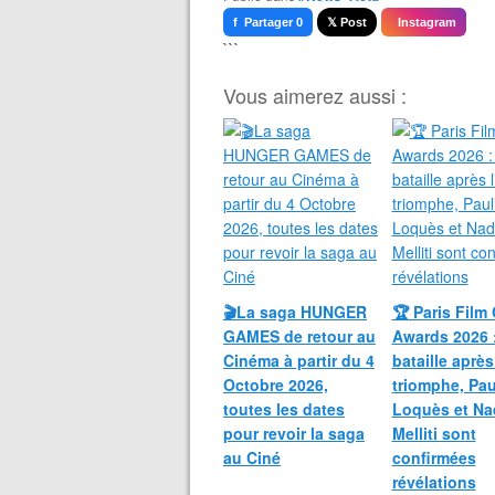
f Partager 0
𝕏 Post
Instagram
```
Vous aimerez aussi :
🎬La saga HUNGER
🏆 Paris Film 
GAMES de retour au
Awards 2026 
Cinéma à partir du 4
bataille après
Octobre 2026,
triomphe, Pau
toutes les dates
Loquès et Na
pour revoir la saga
Melliti sont
au Ciné
confirmées
révélations