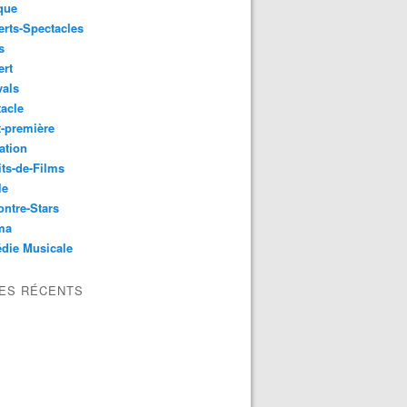
que
rts-Spectacles
s
ert
vals
acle
-première
ation
its-de-Films
le
ntre-Stars
ma
die Musicale
LES RÉCENTS