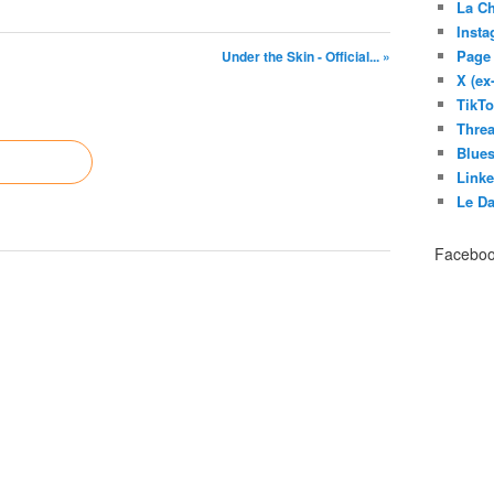
La C
Inst
Page
Under the Skin - Official... »
X (ex
TikT
Thre
Blues
Link
Le D
Facebo