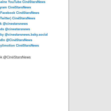
haîne YouTube CinéStarsNews
agram CinéStarsNews
 Facebook CinéStarsNews
-Twitter) CinéStarsNews
ok @cinestarsnews
ads @cinestarsnews
ky @cinestarsnews.bsky.social‬
edIn @CinéStarsNews
aylimotion CinéStarsNews
ok @CinéStarsNews