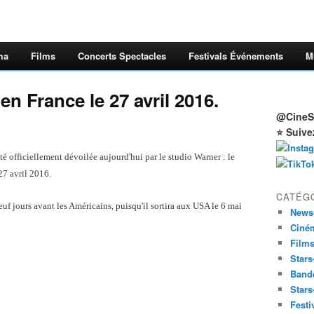
ma
Films
Concerts Spectacles
Festivals Événements
M
en France le 27 avril 2016.
@CineSt
⭐ Suive
été officiellement dévoilée aujourd'hui par le studio Warner : le
27 avril 2016.
CATÉG
uf jours avant les Américains, puisqu'il sortira aux USA le 6 mai
News
Ciné
Film
Stars
Band
Stars
Festi