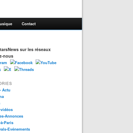
usique
Contact
arsNews sur les réseaux
z-nous
ORIES
- Actu
ma
s
-vidéos
es-Annonces
-à-Paris
vals-Evénements