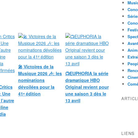
Musi
Conce
Série
Conc
Festi
Spect
Avant
Anim
Extra
Peop
🎤 Victoires de la
Renco
Musique 2026 🎶: les
📺EUPHORIA la série
Cine
nominations
dramatique HBO
Comé
Critics
dévoilées pour la
Original revient pour
: Une
41ᵉ édition
une saison 3 dès le
ARTIC
 l’autre
13 avril
line
dia
LIENS