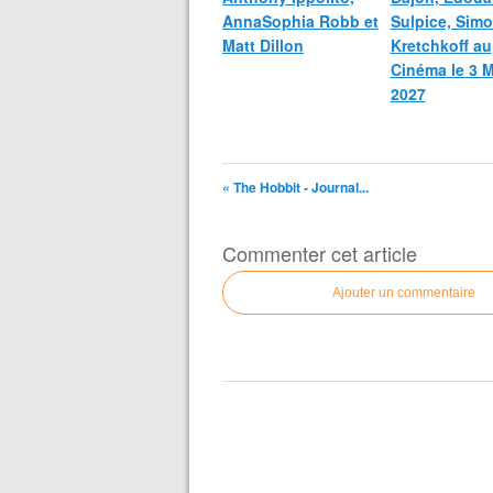
AnnaSophia Robb et
Sulpice, Sim
Matt Dillon
Kretchkoff au
Cinéma le 3 
2027
« The Hobbit - Journal...
Commenter cet article
Ajouter un commentaire