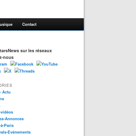
usique
Contact
arsNews sur les réseaux
z-nous
ORIES
- Actu
ma
s
-vidéos
es-Annonces
-à-Paris
vals-Evénements