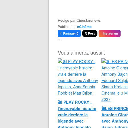
Rédigé par
Cinéstarsnews
Publié dans
#Cinéma
f Partager 0
𝕏 Post
Instagram
```
Vous aimerez aussi :
🎬I PLAY ROCKY :
l'incroyable histoire
🎬LES PRINC
vraie derrière la
Antoine Giorg
légende avec
avec Anthon
Anthony Ippolito,
Bajon, Edoua