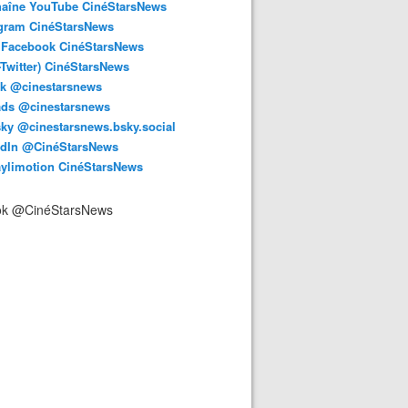
haîne YouTube CinéStarsNews
agram CinéStarsNews
 Facebook CinéStarsNews
-Twitter) CinéStarsNews
ok @cinestarsnews
ads @cinestarsnews
ky @cinestarsnews.bsky.social‬
edIn @CinéStarsNews
aylimotion CinéStarsNews
ok @CinéStarsNews