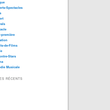
que
rts-Spectacles
s
ert
vals
acle
-première
ation
its-de-Films
le
ntre-Stars
ma
die Musicale
LES RÉCENTS