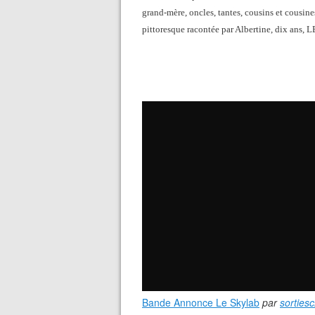
grand-mère, oncles, tantes, cousins et cousin
pittoresque racontée par Albertine, dix ans, 
Bande Annonce Le Skylab
par
sorties