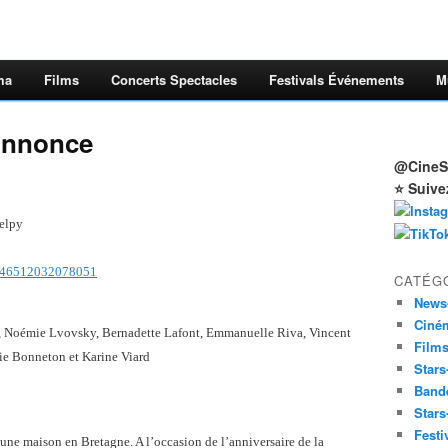
ma
Films
Concerts Spectacles
Festivals Événements
M
Annonce
@CineSt
⭐ Suive
elpy
/146512032078051
CATÉG
News
Ciné
a, Noémie Lvovsky, Bernadette Lafont, Emmanuelle Riva, Vincent
Film
ie Bonneton et Karine Viard
Stars
Band
Stars
Festi
 une maison en Bretagne. A l’occasion de l’anniversaire de la