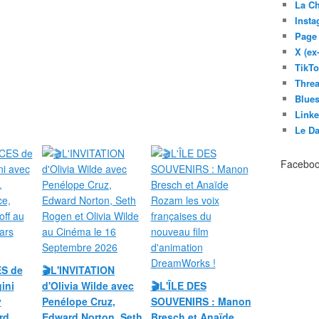
La C
Inst
Page
X (ex
TikT
Thre
Blues
Link
Le D
Facebo
ES de
🎬L'INVITATION
ini
d'Olivia Wilde avec
🎬L'ÎLE DES
y
Penélope Cruz,
SOUVENIRS : Manon
rd
Edward Norton, Seth
Bresch et Anaïde