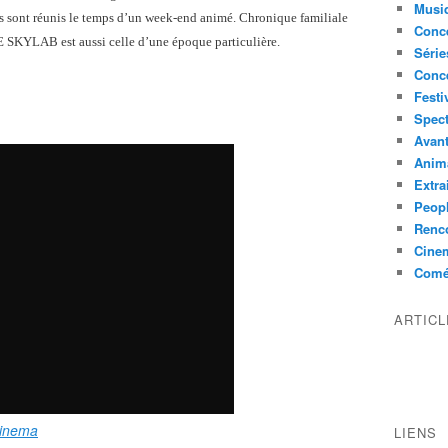
Musi
es sont réunis le temps d’un week-end animé. Chronique familiale
Conce
LE SKYLAB est aussi celle d’une époque particulière.
Série
Conc
Festi
Spect
Avant
Anim
Extra
Peop
Renco
Cine
Comé
ARTIC
cinema
LIENS