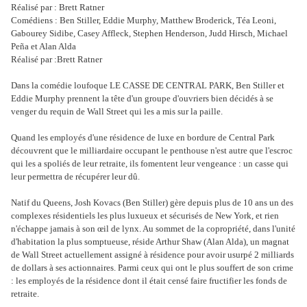
Réalisé par : Brett Ratner
Comédiens : Ben Stiller, Eddie Murphy, Matthew Broderick, Téa Leoni,
Gabourey Sidibe, Casey Affleck, Stephen Henderson, Judd Hirsch, Michael
Peña et Alan Alda
Réalisé par :Brett Ratner
Dans la comédie loufoque LE CASSE DE CENTRAL PARK, Ben Stiller et
Eddie Murphy prennent la tête d'un groupe d'ouvriers bien décidés à se
venger du requin de Wall Street qui les a mis sur la paille.
Quand les employés d'une résidence de luxe en bordure de Central Park
découvrent que le milliardaire occupant le penthouse n'est autre que l'escroc
qui les a spoliés de leur retraite, ils fomentent leur vengeance : un casse qui
leur permettra de récupérer leur dû.
Natif du Queens, Josh Kovacs (Ben Stiller) gère depuis plus de 10 ans un des
complexes résidentiels les plus luxueux et sécurisés de New York, et rien
n'échappe jamais à son œil de lynx. Au sommet de la copropriété, dans l'unité
d'habitation la plus somptueuse, réside Arthur Shaw (Alan Alda), un magnat
de Wall Street actuellement assigné à résidence pour avoir usurpé 2 milliards
de dollars à ses actionnaires. Parmi ceux qui ont le plus souffert de son crime
: les employés de la résidence dont il était censé faire fructifier les fonds de
retraite.