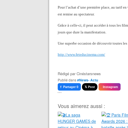
Pour l’achat d’une première place, au tarif en
est remise au spectateur.
Grâce à celle-ci, il peut accéder à tous les fi
jours que dure la manifestation.
Une superbe occasion de découvrir toutes les n
http://www.feteducinema.com/
Rédigé par
Cinéstarsnews
Publié dans
#News- Actu
f Partager 0
𝕏 Post
Instagram
```
Vous aimerez aussi :