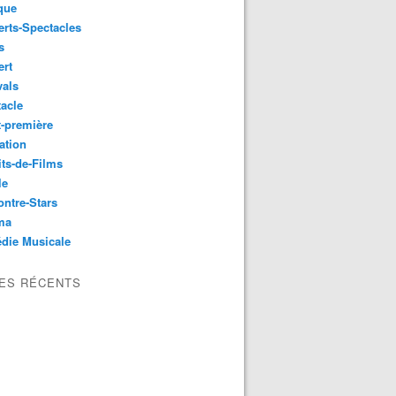
que
rts-Spectacles
s
ert
vals
acle
-première
ation
its-de-Films
le
ntre-Stars
ma
die Musicale
LES RÉCENTS