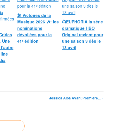
🎤 Victoires de la
Musique 2026 🎶: les
📺EUPHORIA la série
nominations
dramatique HBO
Critics
dévoilées pour la
Original revient pour
: Une
41ᵉ édition
une saison 3 dès le
 l’autre
13 avril
line
dia
Jessica Alba Avant Première... »