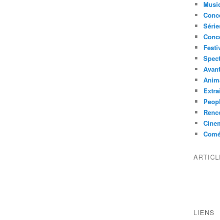
Musi
Conce
Série
Conc
Festi
Spect
Avant
Anim
Extra
Peop
Renco
Cine
Comé
ARTIC
LIENS