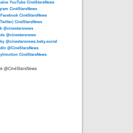
haîne YouTube CinéStarsNews
agram CinéStarsNews
 Facebook CinéStarsNews
-Twitter) CinéStarsNews
ok @cinestarsnews
ads @cinestarsnews
ky @cinestarsnews.bsky.social‬
edIn @CinéStarsNews
aylimotion CinéStarsNews
ok @CinéStarsNews