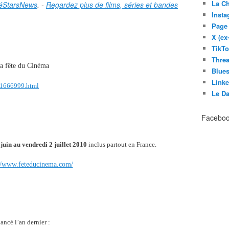
La C
éStarsNews
. -
Regardez plus de films, séries et bandes
Inst
Page
X (ex
TikT
Thre
la fête du Cinéma
Blues
Link
-1666999.html
Le D
Facebo
uin au vendredi 2 juillet 2010
inclus partout en France.
//www.feteducinema.com/
ancé l’an dernier :