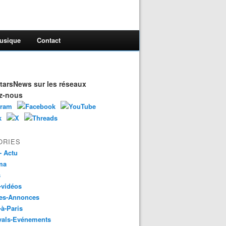
usique
Contact
arsNews sur les réseaux
z-nous
ORIES
- Actu
ma
s
-vidéos
es-Annonces
-à-Paris
vals-Evénements