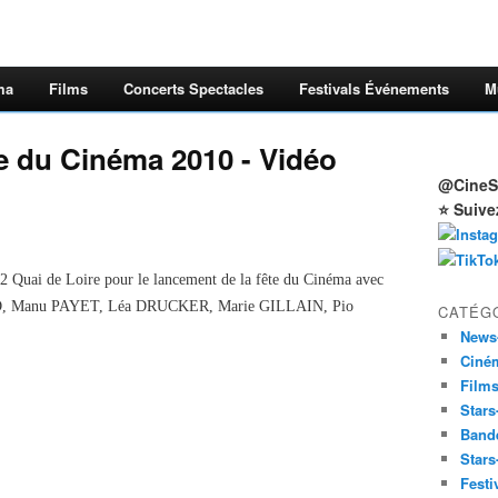
ma
Films
Concerts Spectacles
Festivals Événements
M
e du Cinéma 2010 - Vidéo
@CineSt
⭐ Suive
 Quai de Loire pour le lancement de la fête du Cinéma avec
AD, Manu PAYET, Léa DRUCKER, Marie GILLAIN, Pio
CATÉG
News
Ciné
Film
Stars
Band
Stars
Festi