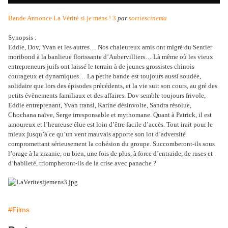
Bande Annonce La Vérité si je mens ! 3
par
sortiescinema
Synopsis :
Eddie, Dov, Yvan et les autres… Nos chaleureux amis ont migré du Sentier
moribond à la banlieue florissante d’Aubervilliers… Là même où les vieux
entrepreneurs juifs ont laissé le terrain à de jeunes grossistes chinois
courageux et dynamiques… La petite bande est toujours aussi soudée,
solidaire que lors des épisodes précédents, et la vie suit son cours, au gré des
petits évènements familiaux et des affaires. Dov semble toujours frivole,
Eddie entreprenant, Yvan transi, Karine désinvolte, Sandra résolue,
Chochana naïve, Serge irresponsable et mythomane. Quant à Patrick, il est
amoureux et l’heureuse élue est loin d’être facile d’accès. Tout irait pour le
mieux jusqu’à ce qu’un vent mauvais apporte son lot d’adversité
compromettant sérieusement la cohésion du groupe. Succomberont-ils sous
l’orage à la zizanie, ou bien, une fois de plus, à force d’entraide, de ruses et
d’habileté, triompheront-ils de la crise avec panache ?
#Films