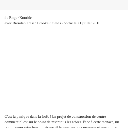
de Roger Kumble
avec Brendan Fraser, Brooke Shields - Sortie le 21 juillet 2010
C'est la panique dans la forêt ! Un projet de construction de centre
commercial est sur le point de raser tous les arbres. Face à cette menace, un
raton laveur astucieux, un écureuil farceur, un ours grognon et une loutre