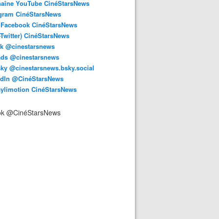
haîne YouTube CinéStarsNews
agram CinéStarsNews
 Facebook CinéStarsNews
-Twitter) CinéStarsNews
ok @cinestarsnews
ads @cinestarsnews
ky @cinestarsnews.bsky.social‬
edIn @CinéStarsNews
aylimotion CinéStarsNews
ok @CinéStarsNews