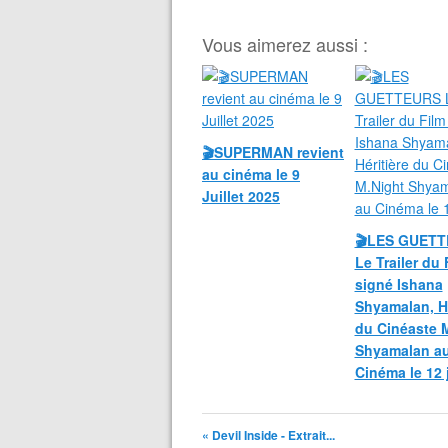
```
Vous aimerez aussi :
🎬SUPERMAN revient
au cinéma le 9
Juillet 2025
🎬LES GUET
Le Trailer du 
signé Ishana
Shyamalan, Hé
du Cinéaste 
Shyamalan a
Cinéma le 12 
« Devil Inside - Extrait...