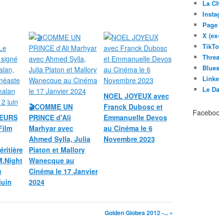
La C
Inst
Page
X (ex
TikT
Thre
Blues
Link
Le D
NOEL JOYEUX avec
🎬COMME UN
Franck Dubosc et
Facebo
TEURS
PRINCE d'Ali
Emmanuelle Devos
Film
Marhyar avec
au Cinéma le 6
Ahmed Sylla, Julia
Novembre 2023
ritière
Piaton et Mallory
M.Night
Wanecque au
u
Cinéma le 17 Janvier
juin
2024
Golden Globes 2012 -... »