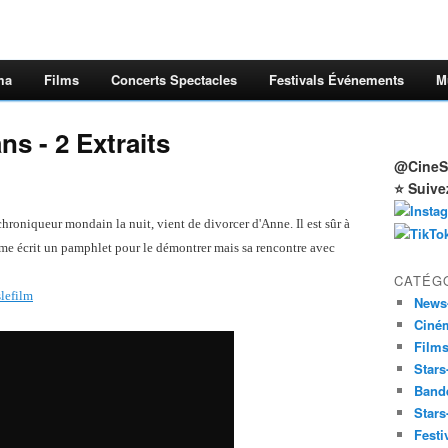
ma
Films
Concerts Spectacles
Festivals Événements
M
ns - 2 Extraits
@CineSt
⭐ Suive
 chroniqueur mondain la nuit, vient de divorcer d'Anne. Il est sûr à
ême écrit un pamphlet pour le démontrer mais sa rencontre avec
CATÉG
lefilm
News
Ciné
Film
Stars
Band
Stars
Festi