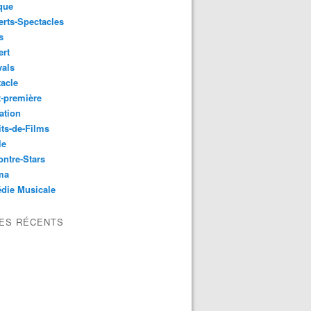
que
rts-Spectacles
s
ert
vals
acle
-première
ation
its-de-Films
le
ntre-Stars
ma
die Musicale
LES RÉCENTS