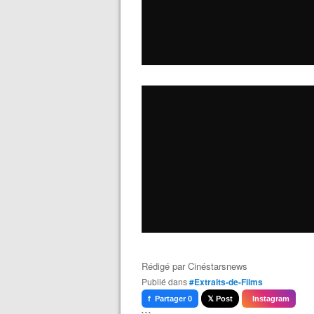
Rédigé par
Cinéstarsnews
Publié dans
#Extraits-de-Films
f Partager 0
𝕏 Post
Instagram