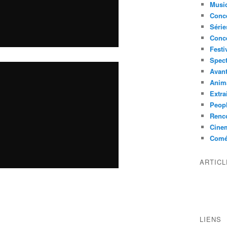
Musi
Conce
Série
Conc
Festi
Spect
Avant
Anim
Extra
Peop
Renco
Cine
Comé
ARTIC
LIENS