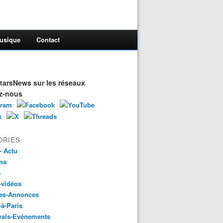
usique
Contact
arsNews sur les réseaux
z-nous
ORIES
- Actu
ma
s
-vidéos
es-Annonces
-à-Paris
vals-Evénements