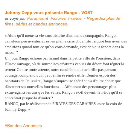
Johnny Depp vous présente Rango - VOST
envoyé par
Paramount_Pictures_France
. -
Regardez plus de
films, séries et bandes annonces.
« Alors qu'il mène sa vie sans histoire d'animal de compagnie, Rango,
caméléon peu aventurier, est en pleine crise d'identité : à quoi bon avoir des
ambitions quand tout ce qu'on vous demande, c'est de vous fondre dans la
masse ?
Un jour, Rango échoue par hasard dans la petite ville de Poussière, dans
l'Ouest sauvage, où de sournoises créatures venues du désert font régner la
terreur. Contre toute attente, notre caméléon, qui ne brille pas par son
courage, comprend qu'il peut enfin se rendre utile. Dernier espoir des
habitants de Poussière, Rango s’improvise shérif et n'a d'autre choix que
d'assumer ses nouvelles fonctions … Affrontant des personnages plus
extravagants les uns que les autres, Rango va-t-il devenir le héros qu'il se
contentait jusque-là d'imiter ?
RANGO, par le réalisateur de PIRATES DES CARAIBES, avec la voix de
Johnny Depp. »
#Bandes-Annonces