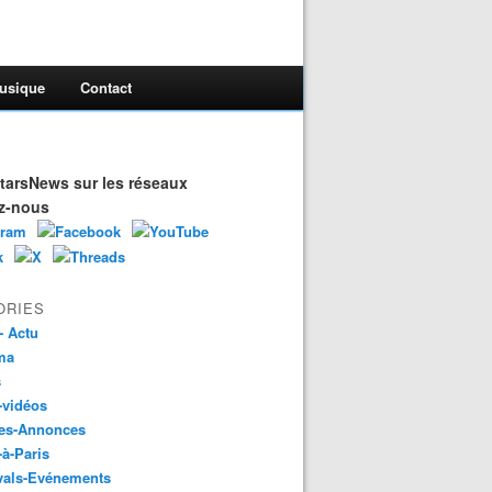
usique
Contact
arsNews sur les réseaux
z-nous
ORIES
- Actu
ma
s
-vidéos
es-Annonces
-à-Paris
vals-Evénements