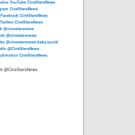
haîne YouTube CinéStarsNews
agram CinéStarsNews
 Facebook CinéStarsNews
-Twitter) CinéStarsNews
ok @cinestarsnews
ads @cinestarsnews
ky @cinestarsnews.bsky.social‬
edIn @CinéStarsNews
aylimotion CinéStarsNews
ok @CinéStarsNews