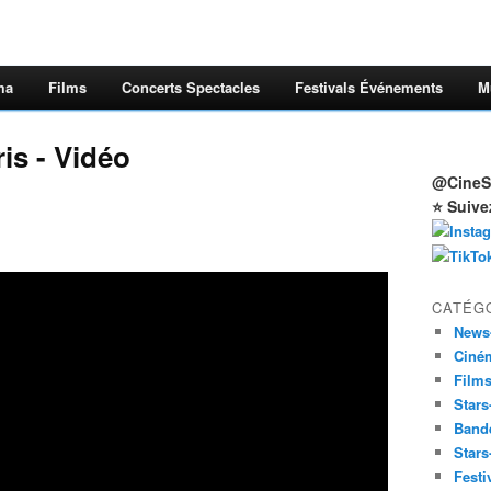
ma
Films
Concerts Spectacles
Festivals Événements
M
is - Vidéo
@CineSt
⭐ Suive
CATÉG
News
Ciné
Film
Stars
Band
Stars
Festi