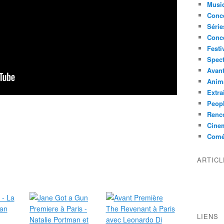
Musi
Conce
Série
Conc
Festi
Spect
Avant
Anim
Extra
Peop
Renco
Cine
Comé
ARTIC
LIENS