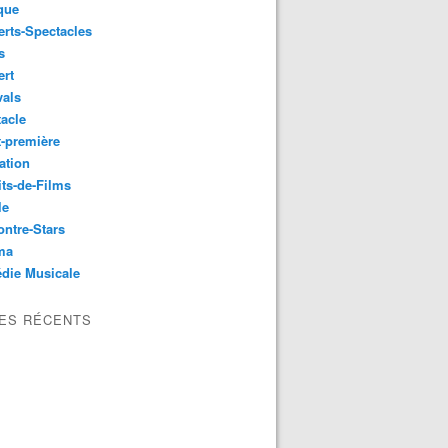
que
rts-Spectacles
s
ert
vals
acle
-première
ation
its-de-Films
le
ntre-Stars
ma
die Musicale
LES RÉCENTS