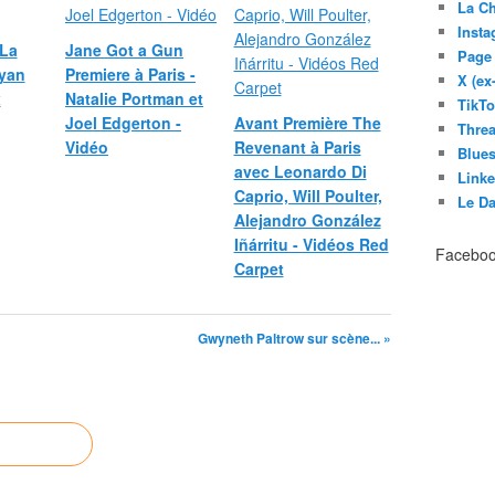
La C
Inst
La
Jane Got a Gun
Page
Ryan
Premiere à Paris -
X (ex
x
Natalie Portman et
TikT
Joel Edgerton -
Avant Première The
Thre
Vidéo
Revenant à Paris
Blues
avec Leonardo Di
Link
Caprio, Will Poulter,
Le D
Alejandro González
Iñárritu - Vidéos Red
Facebo
Carpet
Gwyneth Paltrow sur scène... »