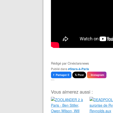
Rédigé par
Cinéstarsnews
Publié dans
#Stars-à-Paris
f Partager 0
𝕏 Post
Instagram
```
Vous aimerez aussi :