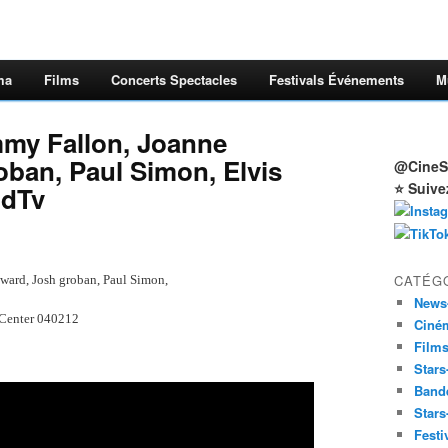
ma
Films
Concerts Spectacles
Festivals Événements
M
mmy Fallon, Joanne
ban, Paul Simon, Elvis
@CineSt
⭐ Suive
odTv
CATÉG
ward, Josh groban, Paul Simon,
News
 Center 040212
Ciné
Film
Stars
Band
Stars
Festi