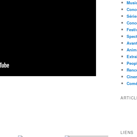
Musi
Conce
Série
Conc
Festi
Spect
Avant
Anim
Extra
Peop
Renco
Cine
Comé
ARTIC
LIENS