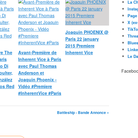
La C
Inst
Page
X (ex
TikT
Joaquin PHOENIX @
Thre
Paris 22 january
Blues
2015 Premiere
Link
re The
Avant-Première de
Inherent Vice
Le D
ris
Inherent Vice à Paris
o Di
avec Paul Thomas
Facebo
oulter,
Anderson et
nzález
Joaquin Phoenix -
éos Red
Vidéo #Premiere
#InherentVice #Paris
Battleship - Bande Annonce »