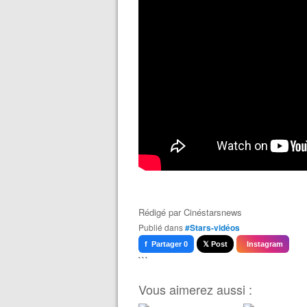
Rédigé par
Cinéstarsnews
Publié dans
#Stars-vidéos
f Partager 0
𝕏 Post
Instagram
```
Vous aimerez aussi :