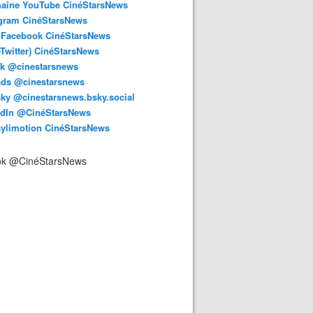
haîne YouTube CinéStarsNews
agram CinéStarsNews
 Facebook CinéStarsNews
-Twitter) CinéStarsNews
ok @cinestarsnews
ads @cinestarsnews
ky @cinestarsnews.bsky.social‬
edIn @CinéStarsNews
aylimotion CinéStarsNews
ok @CinéStarsNews