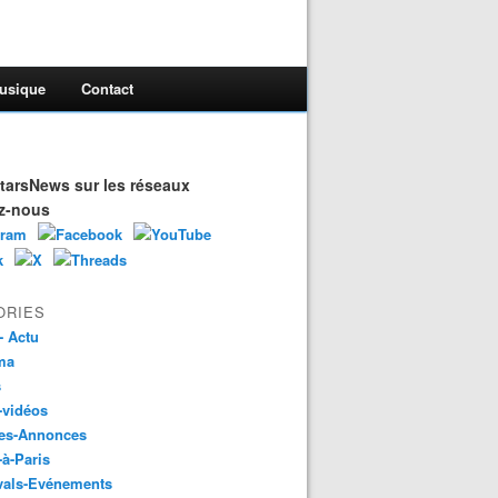
usique
Contact
arsNews sur les réseaux
z-nous
ORIES
- Actu
ma
s
-vidéos
es-Annonces
-à-Paris
vals-Evénements