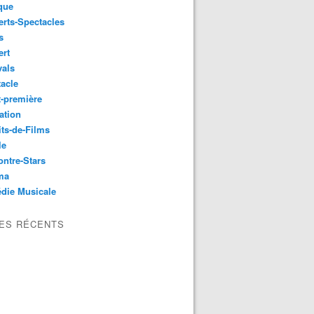
que
rts-Spectacles
s
ert
vals
acle
-première
ation
its-de-Films
le
ntre-Stars
ma
die Musicale
LES RÉCENTS