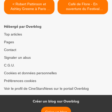
< Robert Pattinson et
Café de Flore - En
Ashley Greene à Paris -
ouverture du Festival
Vidéo
Cinéma du Québec à Paris
au Forum des Images >
Hébergé par Overblog
Top articles
Pages
Contact
Signaler un abus
C.G.U.
Cookies et données personnelles
Préférences cookies
Voir le profil de CineStarsNews sur le portail Overblog
Créer un blog sur Overblog