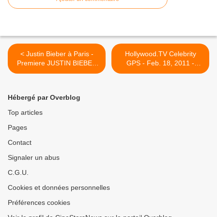
< Justin Bieber à Paris -
Hollywood.TV Celebrity
Premiere JUSTIN BIEBER
GPS - Feb. 18, 2011 -
NEVER SAY NEVER
Angelica Huston, Michael
Douglas, Debra Messing
and more! >
Hébergé par Overblog
Top articles
Pages
Contact
Signaler un abus
C.G.U.
Cookies et données personnelles
Préférences cookies