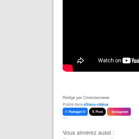
Rédigé par
Cinéstarsnews
Publié dans
#Stars-vidéos
f Partager 0
𝕏 Post
Instagram
```
Vous aimerez aussi :