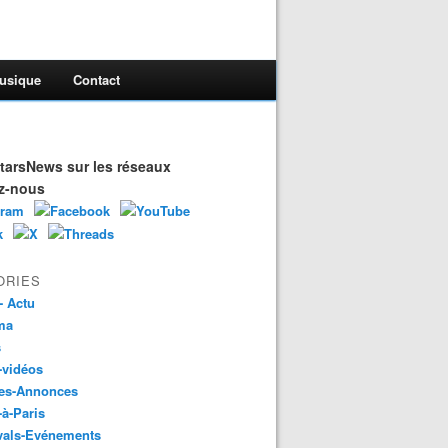
usique
Contact
arsNews sur les réseaux
z-nous
ORIES
- Actu
ma
s
-vidéos
es-Annonces
-à-Paris
vals-Evénements