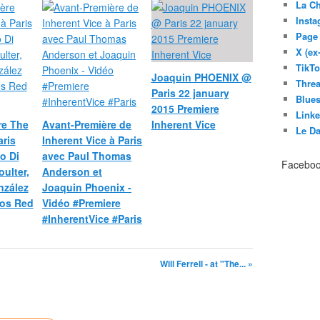
La C
Inst
Page
X (ex
TikT
Joaquin PHOENIX @
Thre
Paris 22 january
Blues
2015 Premiere
Link
re The
Avant-Première de
Inherent Vice
Le D
ris
Inherent Vice à Paris
o Di
avec Paul Thomas
Facebo
oulter,
Anderson et
nzález
Joaquin Phoenix -
éos Red
Vidéo #Premiere
#InherentVice #Paris
Will Ferrell - at "The... »