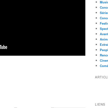
Musi
Conce
Série
Conc
Festi
Spect
Avant
Anim
Extra
Peop
Renco
Cine
Comé
ARTIC
LIENS