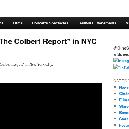
ma
Films
Concerts Spectacles
Festivals Événements
M
"The Colbert Report" in NYC
@CineSt
⭐ Suive
Colbert Report" in New York City.
CATÉG
News
Ciné
Film
Stars
Band
Stars
Festi