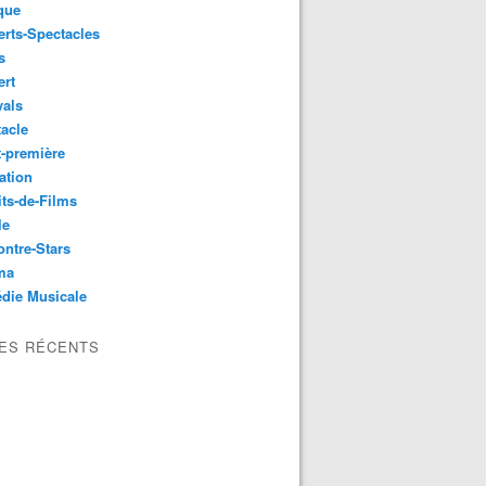
que
rts-Spectacles
s
ert
vals
acle
-première
ation
its-de-Films
le
ntre-Stars
ma
die Musicale
LES RÉCENTS