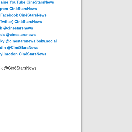
haîne YouTube CinéStarsNews
agram CinéStarsNews
 Facebook CinéStarsNews
-Twitter) CinéStarsNews
ok @cinestarsnews
ads @cinestarsnews
ky @cinestarsnews.bsky.social‬
edIn @CinéStarsNews
aylimotion CinéStarsNews
ok @CinéStarsNews