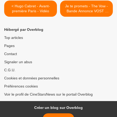
< Hugo Cabret - Avant-
Je te promets - The Vow -
première Paris - Vidéo
Bande Annonce VOST -
Rachel McAdams,
Channing Tatum >
Hébergé par Overblog
Top articles
Pages
Contact
Signaler un abus
C.G.U.
Cookies et données personnelles
Préférences cookies
Voir le profil de CineStarsNews sur le portail Overblog
Créer un blog sur Overblog