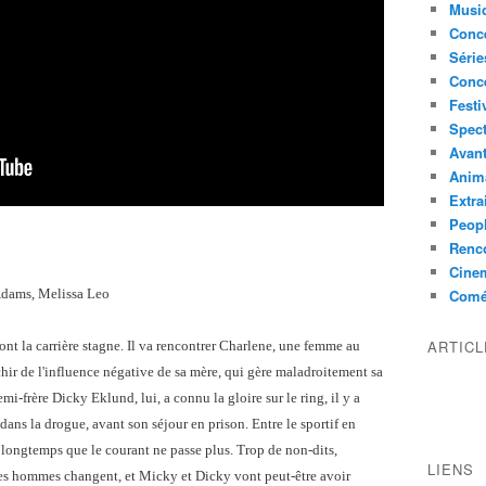
Musi
Conce
Série
Conc
Festi
Spect
Avant
Anim
Extra
Peop
Renco
Cine
Adams, Melissa Leo
Comé
ARTIC
t la carrière stagne. Il va rencontrer Charlene, une femme au
nchir de l'influence négative de sa mère, qui gère maladroitement sa
mi-frère Dicky Eklund, lui, a connu la gloire sur le ring, il y a
dans la drogue, avant son séjour en prison. Entre le sportif en
 a longtemps que le courant ne passe plus. Trop de non-dits,
LIENS
, les hommes changent, et Micky et Dicky vont peut-être avoir