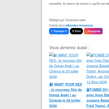
ensemble, la chance de réussir ce qu'ils ont ra
Rédigé par
Cinéstarsnews
Publié dans
#Bandes-Annonces
f Partager 0
𝕏 Post
Instagram
```
Vous aimerez aussi :
🎬I WANT YOUR SEX
: le nouveau film de
🎬TOMBÉ DU 
Gregg Araki ! au
avec Ilyes Dja
Cinéma le 29 juillet
Josiane Bala
2026
Fred Testot, 