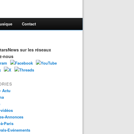
usique
Contact
arsNews sur les réseaux
z-nous
ORIES
- Actu
ma
s
-vidéos
es-Annonces
-à-Paris
vals-Evénements