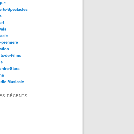
que
rts-Spectacles
s
ert
vals
acle
-première
ation
its-de-Films
le
ntre-Stars
ma
die Musicale
LES RÉCENTS