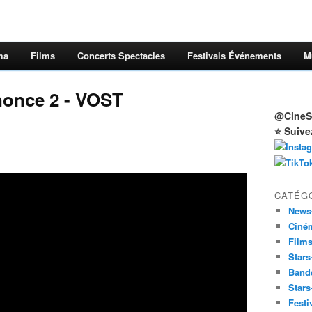
ma
Films
Concerts Spectacles
Festivals Événements
M
nonce 2 - VOST
@CineSt
⭐ Suive
CATÉG
News
Ciné
Film
Stars
Band
Stars
Festi