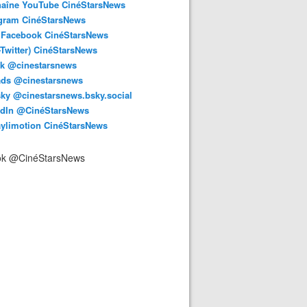
haîne YouTube CinéStarsNews
agram CinéStarsNews
 Facebook CinéStarsNews
-Twitter) CinéStarsNews
ok @cinestarsnews
ads @cinestarsnews
ky @cinestarsnews.bsky.social‬
edIn @CinéStarsNews
aylimotion CinéStarsNews
ok @CinéStarsNews