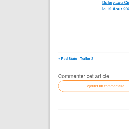
Duléry...au C
le 12 Aout 20
« Red State - Trailer 2
Commenter cet article
Ajouter un commentaire