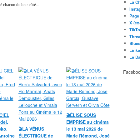
La C
té chacun de leur côté...
Inst
Page
X (ex
TikT
Thre
Blues
Link
Le D
Facebo
CIEL
🎬ÉLISE SOUS
del,
EMPRISE au cinéma
sko,
🎬LA VÉNUS
le 13 mai 2026 de
Antoine
ÉLECTRIQUE de
Marie Rémond, José