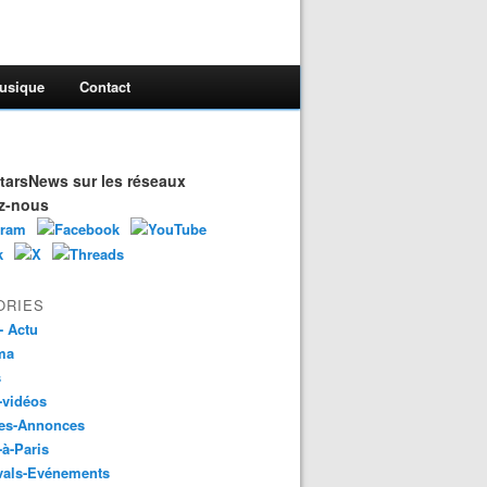
usique
Contact
arsNews sur les réseaux
z-nous
ORIES
- Actu
ma
s
-vidéos
es-Annonces
-à-Paris
vals-Evénements