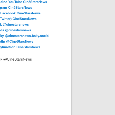
haîne YouTube CinéStarsNews
agram CinéStarsNews
 Facebook CinéStarsNews
-Twitter) CinéStarsNews
ok @cinestarsnews
ads @cinestarsnews
ky @cinestarsnews.bsky.social‬
edIn @CinéStarsNews
aylimotion CinéStarsNews
ok @CinéStarsNews