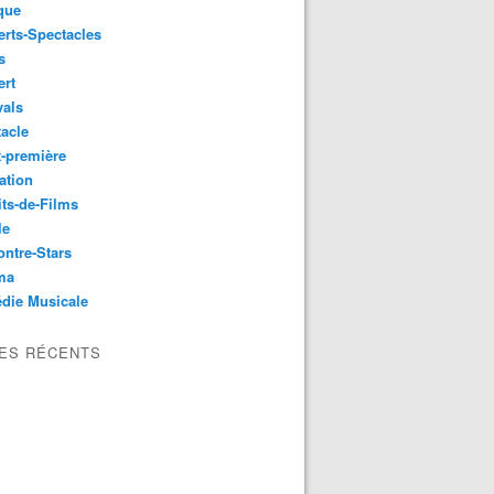
que
rts-Spectacles
s
ert
vals
acle
-première
ation
its-de-Films
le
ntre-Stars
ma
die Musicale
LES RÉCENTS