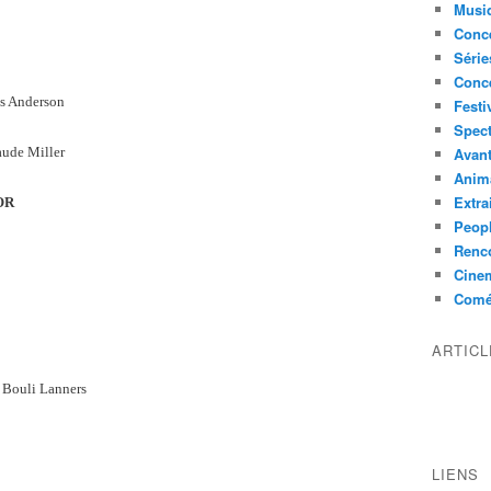
Musi
Conce
Série
Conc
s Anderson
Festi
Spect
aude Miller
Avant
Anim
Extra
OR
Peop
Renco
Cine
Comé
ARTIC
 Bouli Lanners
LIENS