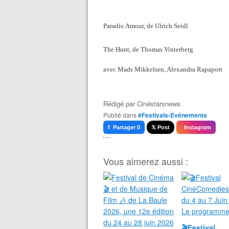
Paradis:Amour, de Ulrich Seidl
The Hunt, de Thomas Vinterberg
avec Mads Mikkelsen, Alexandra Rapaport
Rédigé par
Cinéstarsnews
Publié dans
#Festivals-Evénements
f Partager 0
𝕏 Post
Instagram
```
Vous aimerez aussi :
🎬Festival