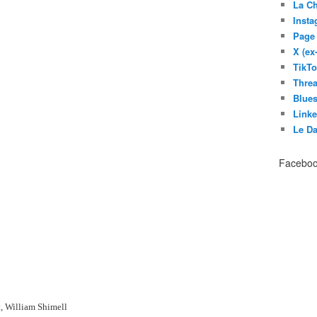
La C
Inst
Page
X (ex
TikT
Thre
Blues
Link
Le D
Facebo
t, William Shimell