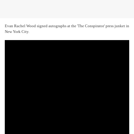
Evan Rachel Wood signed autographs at the 'The Conspirator' press junket in
New York City.