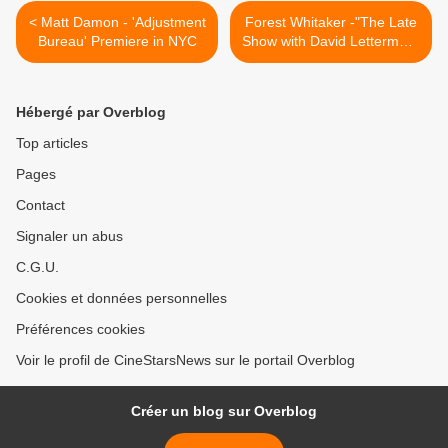
< Matt Damon - 'Adjustment
Forest Whitaker -"The Late
Bureau' Premiere in NYC
Show with David Letterman"
in NYC >
Hébergé par Overblog
Top articles
Pages
Contact
Signaler un abus
C.G.U.
Cookies et données personnelles
Préférences cookies
Voir le profil de CineStarsNews sur le portail Overblog
Créer un blog sur Overblog