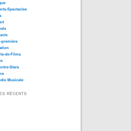
que
rts-Spectacles
s
ert
vals
acle
-première
ation
its-de-Films
le
ntre-Stars
ma
die Musicale
LES RÉCENTS