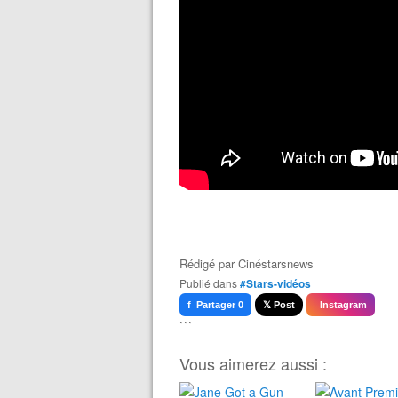
Rédigé par
Cinéstarsnews
Publié dans
#Stars-vidéos
f Partager 0
𝕏 Post
Instagram
```
Vous aimerez aussi :