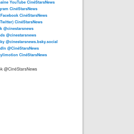
haîne YouTube CinéStarsNews
agram CinéStarsNews
 Facebook CinéStarsNews
-Twitter) CinéStarsNews
ok @cinestarsnews
ads @cinestarsnews
ky @cinestarsnews.bsky.social‬
edIn @CinéStarsNews
aylimotion CinéStarsNews
ok @CinéStarsNews