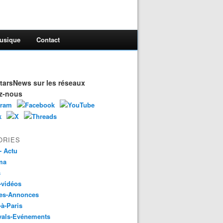
usique
Contact
arsNews sur les réseaux
z-nous
ORIES
- Actu
ma
s
-vidéos
es-Annonces
-à-Paris
vals-Evénements