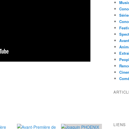
Musi
Conce
Série
Conc
Festi
Spect
Avant
Anim
Extra
Peop
Renco
Cine
Comé
ARTIC
LIENS