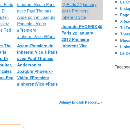
La C
Inst
Page
X (ex
Joaquin PHOENIX @
TikT
Paris 22 january
Thre
2015 Premiere
Blues
re The
Avant-Première de
Inherent Vice
Link
ris
Inherent Vice à Paris
Le D
o Di
avec Paul Thomas
oulter,
Anderson et
Facebo
nzález
Joaquin Phoenix -
éos Red
Vidéo #Premiere
#InherentVice #Paris
Johnny English Reborn... »