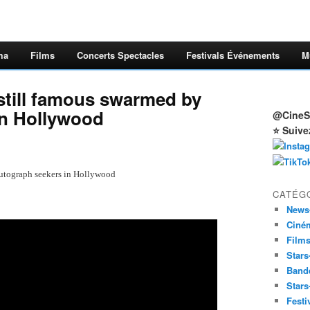
ma
Films
Concerts Spectacles
Festivals Événements
M
 still famous swarmed by
in Hollywood
@CineSt
⭐ Suive
autograph seekers in Hollywood
CATÉG
News
Ciné
Film
Stars
Band
Stars
Festi