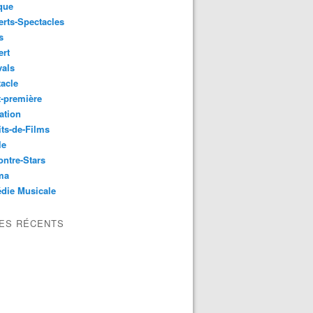
que
rts-Spectacles
s
ert
vals
acle
-première
ation
its-de-Films
le
ntre-Stars
ma
die Musicale
LES RÉCENTS