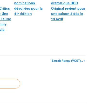
nominations
dramatique HBO
Critics
dévoilées pour la
Original revient pour
: Une
41ᵉ édition
une saison 3 dès le
 l’autre
13 avril
line
dia
Extrait Rango (VOST)... »