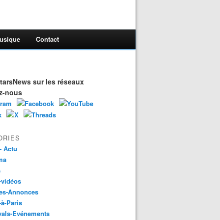
usique
Contact
arsNews sur les réseaux
z-nous
ORIES
- Actu
ma
s
-vidéos
es-Annonces
-à-Paris
vals-Evénements