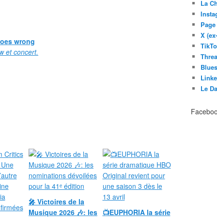
La C
Inst
Page
X (ex
goes wrong
TikT
ew et concert.
Thre
Blues
Link
Le D
Facebo
🎤 Victoires de la
Musique 2026 🎶: les
📺EUPHORIA la série