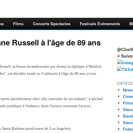
ma
Films
Concerts Spectacles
Festivals Événements
M
ane Russell à l'âge de 89 ans
@CineSt
⭐ Suive
Russell, la brune incandescente qui donna la réplique
à Marilyn
es", est décédée lundi en
Californie à l'âge de 89 ans, a-t-on
CATÉG
News
Ciné
est morte paisiblement chez
elle, entourée de ses enfants", a déclaré
Film
aide juridique à l'enfance, dont l'actrice soutenait l'action.
Stars
Band
Stars
de Santa Barbara (nord-ouest de
Los Angeles).
Festi