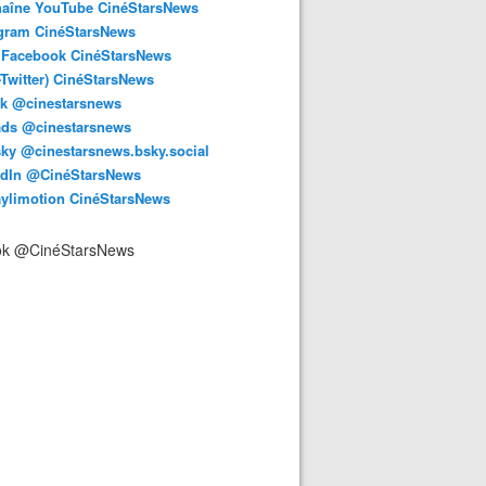
haîne YouTube CinéStarsNews
agram CinéStarsNews
 Facebook CinéStarsNews
-Twitter) CinéStarsNews
ok @cinestarsnews
ads @cinestarsnews
ky @cinestarsnews.bsky.social‬
edIn @CinéStarsNews
aylimotion CinéStarsNews
ok @CinéStarsNews