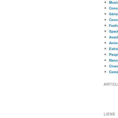
Musi
Conce
Série
Conc
Festi
Spect
Avant
Anim
Extra
Peop
Renco
Cine
Comé
ARTIC
LIENS