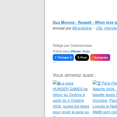
Duo Monroe - Russell : When love 
envoyé par
Mirandoline
. -
Clip, intervi
Rédigé par
Cinéstarsnews
Publié dans
#News- Actu
f Partager 0
𝕏 Post
Instagram
```
Vous aimerez aussi :