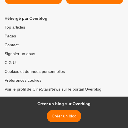
Aniston et Emma Roberts -
Affleck et Ben Foster - au
au Ciné Demain
Ciné Demain >
Hébergé par Overblog
Top articles
Pages
Contact
Signaler un abus
C.G.U.
Cookies et données personnelles
Préférences cookies
Voir le profil de CineStarsNews sur le portail Overblog
Créer un blog sur Overblog
Créer un blog