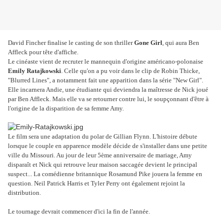
David Fincher finalise le casting de son thriller
Gone Girl
, qui aura Ben
Affleck pour tête d'affiche.
Le cinéaste vient de recruter le mannequin d'origine américano-polonaise
Emily Ratajkowski
. Celle qu'on a pu voir dans le clip de Robin Thicke,
"Blurred Lines", a notamment fait une apparition dans la série "New Girl".
Elle incarnera Andie, une étudiante qui deviendra la maîtresse de Nick joué
par Ben Affleck. Mais elle va se retourner contre lui, le soupçonnant d'être à
l'origine de la disparition de sa femme Amy.
Le film sera une adaptation du polar de Gillian Flynn. L'histoire débute
lorsque le couple en apparence modèle décide de s'installer dans une petite
ville du Missouri. Au jour de leur 5ème anniversaire de mariage, Amy
disparaît et Nick qui retrouve leur maison saccagée devient le principal
suspect... La comédienne britannique Rosamund Pike jouera la femme en
question. Neil Patrick Harris et Tyler Perry ont également rejoint la
distribution.
Le tournage devrait commencer d'ici la fin de l'année.