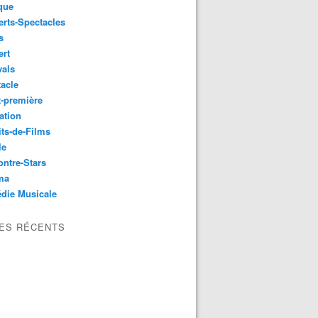
que
rts-Spectacles
s
ert
vals
acle
-première
ation
its-de-Films
le
ntre-Stars
ma
die Musicale
LES RÉCENTS