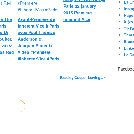
La C
Paris 22 january
Inst
2015 Premiere
Page
re The
Avant-Première de
Inherent Vice
X (ex
ris
Inherent Vice à Paris
TikT
o Di
avec Paul Thomas
Thre
oulter,
Anderson et
Blues
nzález
Joaquin Phoenix -
Link
éos Red
Vidéo #Premiere
Le D
#InherentVice #Paris
Facebo
Bradley Cooper leaving... »