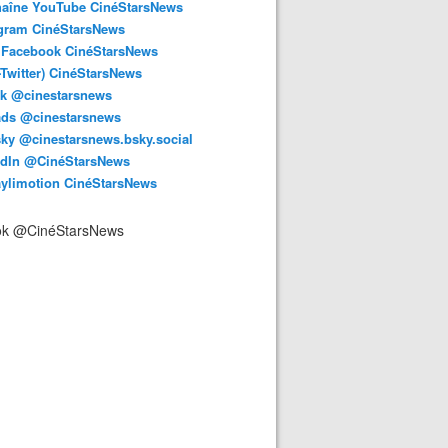
haîne YouTube CinéStarsNews
agram CinéStarsNews
 Facebook CinéStarsNews
-Twitter) CinéStarsNews
ok @cinestarsnews
ads @cinestarsnews
ky @cinestarsnews.bsky.social‬
edIn @CinéStarsNews
aylimotion CinéStarsNews
ok @CinéStarsNews