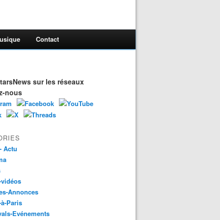
usique
Contact
arsNews sur les réseaux
z-nous
ORIES
- Actu
ma
s
-vidéos
es-Annonces
-à-Paris
vals-Evénements