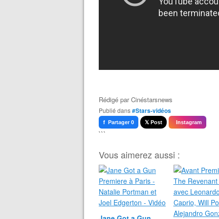
Rédigé par
Cinéstarsnews
Publié dans
#Stars-vidéos
f Partager 0
𝕏 Post
Instagram
```
Vous aimerez aussi :
Jane Got a Gun