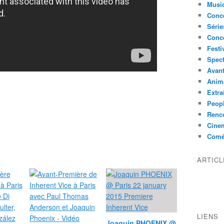
Musi
Conce
Série
Conc
Festi
Spect
Avant
Anim
Extra
Peop
Renco
Cine
Comé
ARTIC
LIENS
Joaquin PHOENIX @