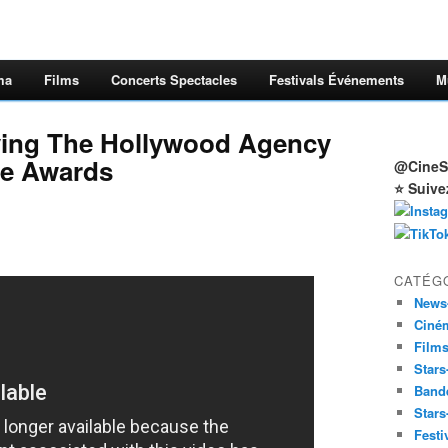
ma
Films
Concerts Spectacles
Festivals Événements
M
ving The Hollywood Agency
ce Awards
@CineSt
⭐ Suive
CATÉG
News
Ciné
Film
Stars
Band
Stars
Festi