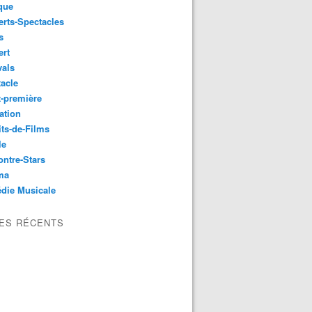
que
rts-Spectacles
s
ert
vals
acle
-première
ation
its-de-Films
le
ntre-Stars
ma
die Musicale
LES RÉCENTS