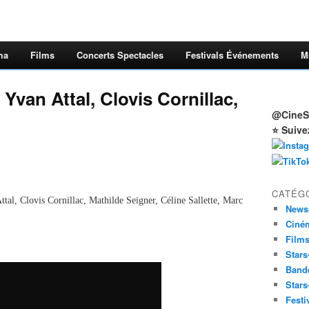
ma
Films
Concerts Spectacles
Festivals Événements
M
Yvan Attal, Clovis Cornillac,
@CineSt
⭐ Suive
CATÉG
tal, Clovis Cornillac, Mathilde Seigner, Céline Sallette, Marc
News
Ciné
Film
Stars
Band
Stars
Festi