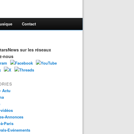
usique
Contact
arsNews sur les réseaux
z-nous
ORIES
- Actu
ma
s
-vidéos
es-Annonces
-à-Paris
vals-Evénements