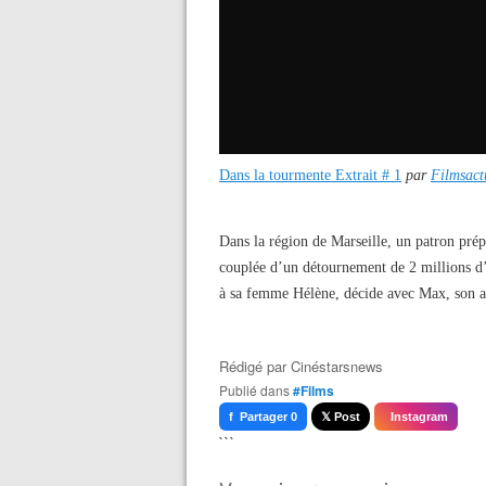
Dans la tourmente Extrait # 1
par
Filmsact
Dans la région de Marseille, un patron prépa
couplée d’un détournement de 2 millions d’e
à sa femme Hélène, décide avec Max, son a
Rédigé par
Cinéstarsnews
Publié dans
#Films
f Partager 0
𝕏 Post
Instagram
```