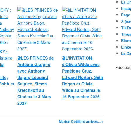
La C
Inst
Page
X (ex
TikT
Thre
Blues
Link
KY :
Le D
istoire
🎬LES PRINCES de
🎬L'INVITATION
la
Antoine Giorgini
d'Olivia Wilde avec
Facebo
avec Anthony
Penélope Cruz,
ito,
Bajon, Edouard
Edward Norton, Seth
Robb et
Sulpice, Simon
Rogen et Olivia
Kretchkoff au
Wilde au Cinéma le
Cinéma le 3 Mars
16 Septembre 2026
2027
Marion Cotillard arrives... »