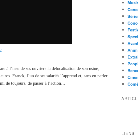
Musi
Conce
Série
Conc
Festi
Spect
Avant
Anim
u
Extra
Peop
re à l’insu de ses ouvriers la délocalisation de son usine,
Renco
uros. Franck, l’un de ses salariés l’apprend et, sans en parler
Cine
mi de toujours, de passer à l’action…
Comé
ARTIC
LIENS