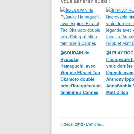
Vous aimerez aussi :
🎬SOUDAIN de
🎬I PLAY ROC
Ryûsuke
l'incroyable h
Hamaguchi, avec
vraie derrière 
Virginie Efira et Tao
légende avec
Okamoto double
Anthony Ippol
prix d'interprétation
AnnaSophia 
féminine à Cannes
Matt Dillon
« Oscar 2012 - L'affiche...