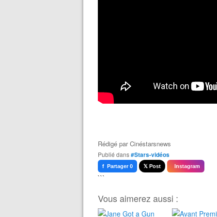
Rédigé par
Cinéstarsnews
Publié dans
#Stars-vidéos
f Partager 0
𝕏 Post
Instagram
```
Vous aimerez aussi :