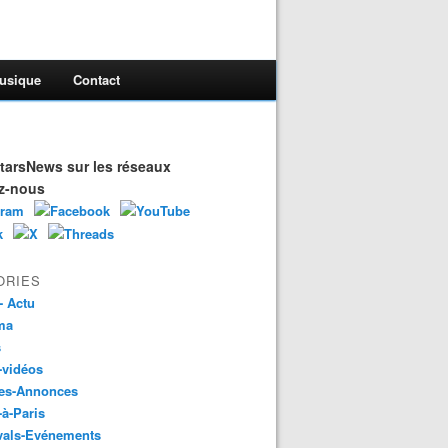
usique
Contact
arsNews sur les réseaux
z-nous
ORIES
- Actu
ma
s
-vidéos
es-Annonces
-à-Paris
vals-Evénements