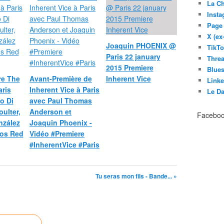
La C
Inst
Page
X (ex
Joaquin PHOENIX @
TikT
Paris 22 january
Thre
2015 Premiere
Blues
re The
Avant-Première de
Inherent Vice
Link
ris
Inherent Vice à Paris
Le D
o Di
avec Paul Thomas
oulter,
Anderson et
Facebo
nzález
Joaquin Phoenix -
éos Red
Vidéo #Premiere
#InherentVice #Paris
Tu seras mon fils - Bande... »