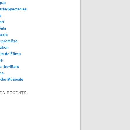
que
rts-Spectacles
s
ert
vals
acle
-première
ation
its-de-Films
le
ntre-Stars
ma
die Musicale
LES RÉCENTS