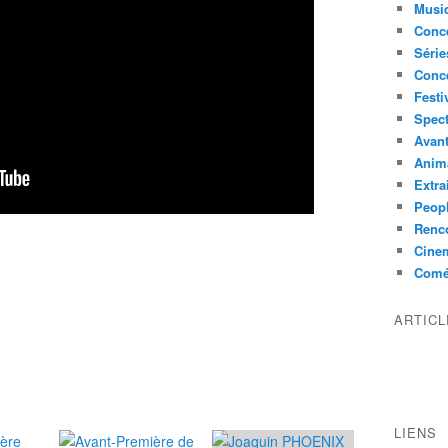
Musi
Conce
Série
Conc
Festi
Spect
Avant
Anim
Extra
Peop
Renco
Cine
Comé
ARTIC
LIENS