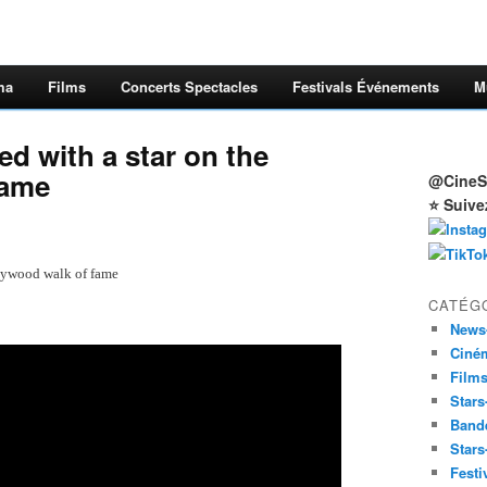
ma
Films
Concerts Spectacles
Festivals Événements
M
d with a star on the
fame
@CineSt
⭐ Suive
llywood walk of fame
CATÉG
News
Ciné
Film
Stars
Band
Stars
Festi