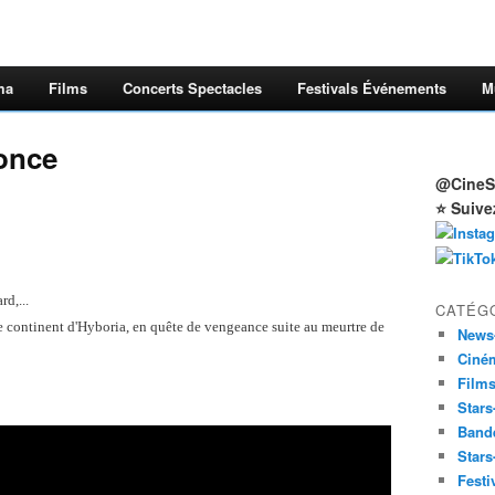
ma
Films
Concerts Spectacles
Festivals Événements
M
once
@CineSt
⭐ Suive
d,...
CATÉG
e continent d'Hyboria, en quête de vengeance suite au meurtre de
News
Ciné
Film
Stars
Band
Stars
Festi