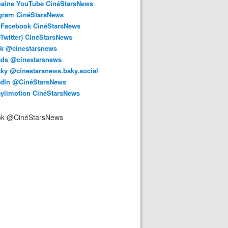
haîne YouTube CinéStarsNews
agram CinéStarsNews
 Facebook CinéStarsNews
-Twitter) CinéStarsNews
ok @cinestarsnews
ads @cinestarsnews
ky @cinestarsnews.bsky.social‬
edIn @CinéStarsNews
aylimotion CinéStarsNews
ok @CinéStarsNews