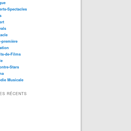
que
rts-Spectacles
s
ert
vals
acle
-première
ation
its-de-Films
le
ntre-Stars
ma
die Musicale
LES RÉCENTS