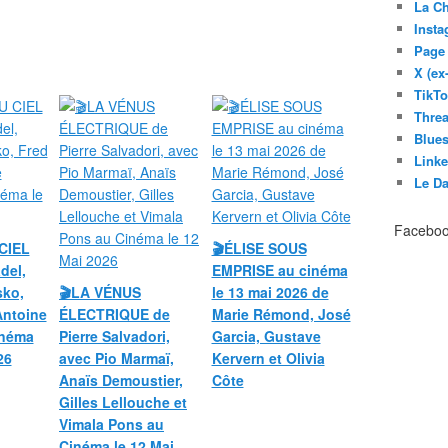
La C
Inst
Page
X (ex
TikT
Thre
Blues
Link
Le D
Facebo
CIEL
🎬ÉLISE SOUS
del,
EMPRISE au cinéma
sko,
🎬LA VÉNUS
le 13 mai 2026 de
Antoine
ÉLECTRIQUE de
Marie Rémond, José
inéma
Pierre Salvadori,
Garcia, Gustave
26
avec Pio Marmaï,
Kervern et Olivia
Anaïs Demoustier,
Côte
Gilles Lellouche et
Vimala Pons au
Cinéma le 12 Mai