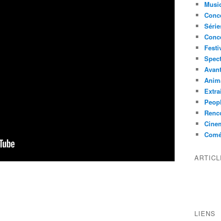
Musi
Conce
Série
Conc
Festi
Spect
Avant
Anim
Extra
Peop
Renco
Cine
Comé
ARTIC
LIENS