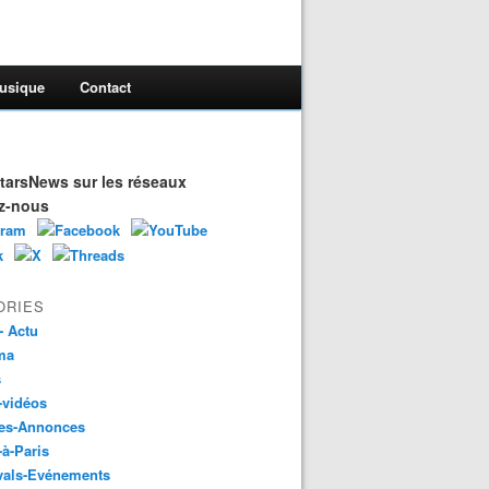
usique
Contact
arsNews sur les réseaux
z-nous
ORIES
- Actu
ma
s
-vidéos
es-Annonces
-à-Paris
vals-Evénements