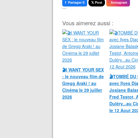
f Partager 0
𝕏 Post
Instagram
```
Vous aimerez aussi :
🎬I WANT YOUR SEX
: le nouveau film de
🎬TOMBÉ DU 
Gregg Araki ! au
avec Ilyes Dja
Cinéma le 29 juillet
Josiane Bala
2026
Fred Testot, 
Duléry...au C
le 12 Aout 20