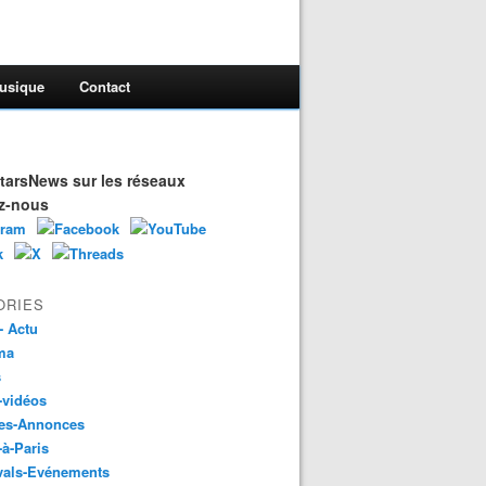
usique
Contact
arsNews sur les réseaux
z-nous
ORIES
- Actu
ma
s
-vidéos
es-Annonces
-à-Paris
vals-Evénements