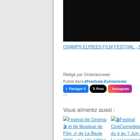
CHAMPS ELYSEES FILM FESTIVAL - 
Rédigé par
Cinéstarsnews
Publié dans
#Festivals-Evénements
f Partager 0
𝕏 Post
Instagram
```
Vous aimerez aussi :