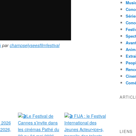
Musi
Conce
Série
Conc
Festi
Spect
Avant
5
par
champselyseesfilmfestival
Anim
Extra
Peop
Renco
Cine
Comé
ARTIC
LIENS