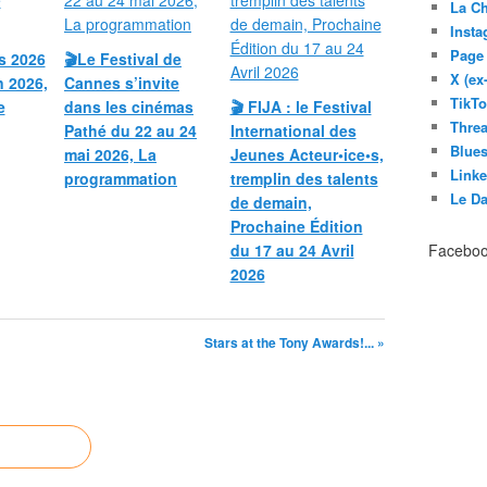
La C
Inst
Page
s 2026
🎬Le Festival de
X (ex
n 2026,
Cannes s’invite
TikT
e
dans les cinémas
🎬 FIJA : le Festival
Thre
Pathé du 22 au 24
International des
Blues
mai 2026, La
Jeunes Acteur•ice•s,
Link
programmation
tremplin des talents
Le D
de demain,
Prochaine Édition
du 17 au 24 Avril
Facebo
2026
Stars at the Tony Awards!... »