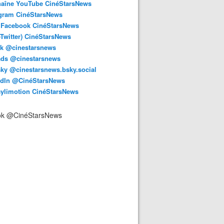
haîne YouTube CinéStarsNews
agram CinéStarsNews
 Facebook CinéStarsNews
-Twitter) CinéStarsNews
ok @cinestarsnews
ads @cinestarsnews
ky @cinestarsnews.bsky.social‬
edIn @CinéStarsNews
aylimotion CinéStarsNews
ok @CinéStarsNews