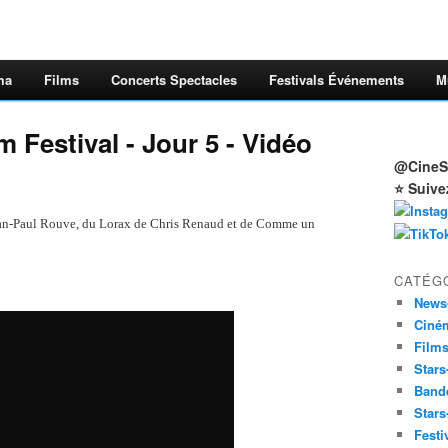
ma
Films
Concerts Spectacles
Festivals Événements
M
 Festival - Jour 5 - Vidéo
@CineSt
⭐ Suive
Jean-Paul Rouve, du Lorax de Chris Renaud et de Comme un
CATÉG
News
Ciné
Film
Stars
Band
Stars
Festi