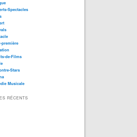
que
rts-Spectacles
s
ert
vals
acle
-première
ation
its-de-Films
le
ntre-Stars
ma
die Musicale
LES RÉCENTS