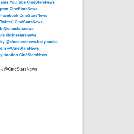
haîne YouTube CinéStarsNews
agram CinéStarsNews
 Facebook CinéStarsNews
-Twitter) CinéStarsNews
ok @cinestarsnews
ads @cinestarsnews
ky @cinestarsnews.bsky.social‬
edIn @CinéStarsNews
aylimotion CinéStarsNews
ok @CinéStarsNews