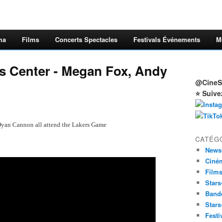
ma
Films
Concerts Spectacles
Festivals Événements
M
es Center - Megan Fox, Andy
@CineSt
⭐ Suive
yan Cannon all attend the Lakers Game
CATÉG
News
Ciné
Film
Stars
Band
Stars
Festi