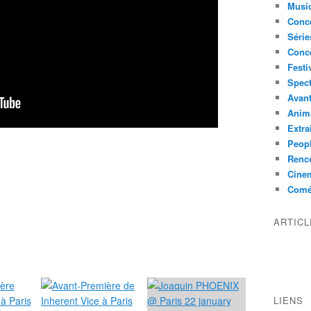
Musi
Conce
Série
Conc
Festi
Spect
Avant
Anim
Extra
Peop
Renco
Cine
Comé
ARTIC
LIENS