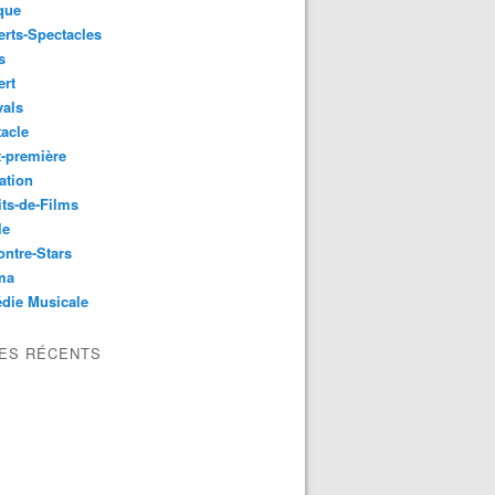
que
rts-Spectacles
s
ert
vals
acle
-première
ation
its-de-Films
le
ntre-Stars
ma
die Musicale
LES RÉCENTS