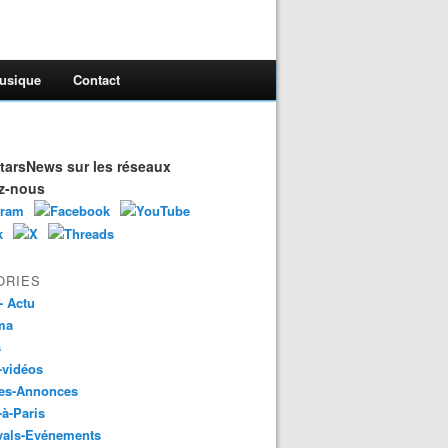
usique
Contact
arsNews sur les réseaux
z-nous
ORIES
- Actu
ma
s
-vidéos
es-Annonces
-à-Paris
vals-Evénements