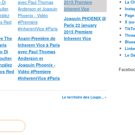
La C
Inst
Page
Joaquin PHOENIX @
X (ex
Paris 22 january
TikT
2015 Premiere
Thre
re The
Avant-Première de
Inherent Vice
Blues
ris
Inherent Vice à Paris
Link
o Di
avec Paul Thomas
Le D
oulter,
Anderson et
nzález
Joaquin Phoenix -
Facebo
éos Red
Vidéo #Premiere
#InherentVice #Paris
Le territoire des Loups... »