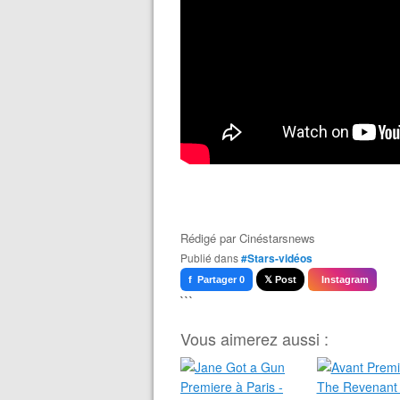
Rédigé par
Cinéstarsnews
Publié dans
#Stars-vidéos
f Partager 0
𝕏 Post
Instagram
```
Vous aimerez aussi :