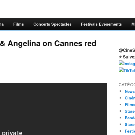
ma
Films
Concerts Spectacles
Festivals Événements
M
 & Angelina on Cannes red
@CineSt
⭐ Suive
CATÉG
News
Ciné
Film
Stars
Band
Stars
Festi