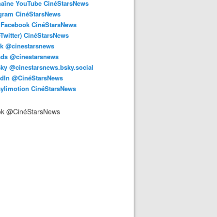
haîne YouTube CinéStarsNews
agram CinéStarsNews
 Facebook CinéStarsNews
-Twitter) CinéStarsNews
ok @cinestarsnews
ads @cinestarsnews
ky @cinestarsnews.bsky.social‬
edIn @CinéStarsNews
aylimotion CinéStarsNews
ok @CinéStarsNews