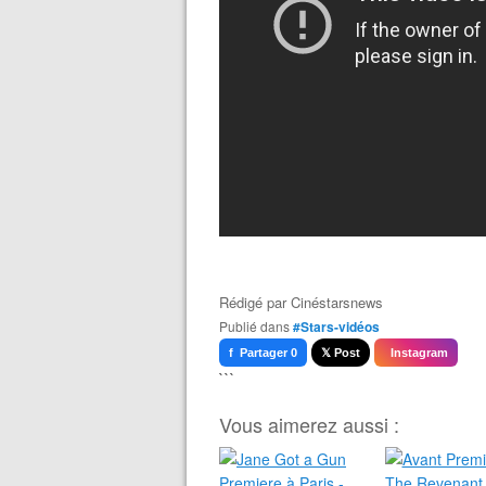
Rédigé par
Cinéstarsnews
Publié dans
#Stars-vidéos
f Partager 0
𝕏 Post
Instagram
```
Vous aimerez aussi :