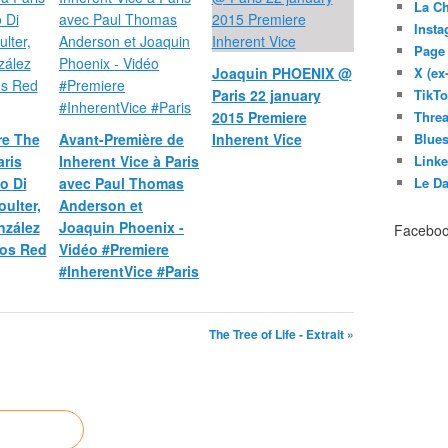
La C
Inst
Page
Joaquin PHOENIX @
X (ex
Paris 22 january
TikT
2015 Premiere
Thre
re The
Avant-Première de
Inherent Vice
Blues
ris
Inherent Vice à Paris
Link
o Di
avec Paul Thomas
Le D
oulter,
Anderson et
nzález
Joaquin Phoenix -
Facebo
éos Red
Vidéo #Premiere
#InherentVice #Paris
The Tree of Life - Extrait »