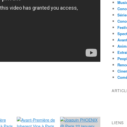
Musi
Conce
Série
Conc
Festi
Spect
Avant
Anim
Extra
Peop
Renco
Cine
Comé
ARTIC
LIENS