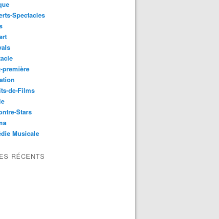
que
rts-Spectacles
s
ert
vals
acle
-première
ation
its-de-Films
le
ntre-Stars
ma
die Musicale
LES RÉCENTS