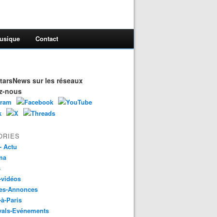
usique
Contact
arsNews sur les réseaux
z-nous
ORIES
- Actu
ma
s
-vidéos
es-Annonces
-à-Paris
vals-Evénements