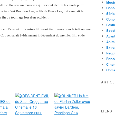
Musi
d'Eric Draven, un musicien qui revient d'entre les morts pour
Conce
iancée. C'est Brandon Lee, le fils de Bruce Lee, qui campait le
Série
la fin du tournage lors d'un accident.
Conc
Festi
cent Perez et trois autres films ont été tournés pour la télé ou une
Spect
 Cooper serait évidemment indépendant du premier film et de
Avant
Anim
Extra
Peop
Renco
Cine
Comé
ARTIC
LIENS