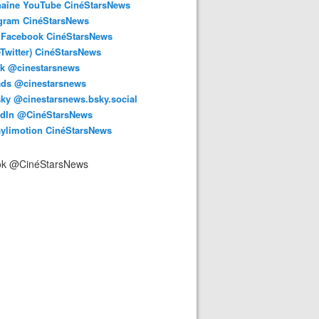
haîne YouTube CinéStarsNews
agram CinéStarsNews
 Facebook CinéStarsNews
-Twitter) CinéStarsNews
ok @cinestarsnews
ads @cinestarsnews
ky @cinestarsnews.bsky.social‬
edIn @CinéStarsNews
aylimotion CinéStarsNews
ok @CinéStarsNews