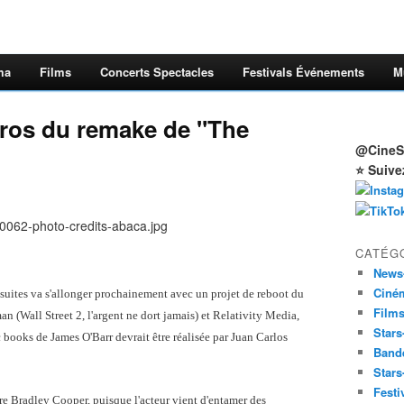
ma
Films
Concerts Spectacles
Festivals Événements
M
éros du remake de "The
@CineSt
⭐ Suive
CATÉG
News
Ciné
s suites va s'allonger prochainement avec un projet de reboot du
Film
n (Wall Street 2, l'argent ne dort jamais) et Relativity Media,
Stars
 books de James O'Barr devrait être réalisée par Juan Carlos
Band
Stars
Festi
tre Bradley Cooper, puisque l'acteur vient d'entamer des