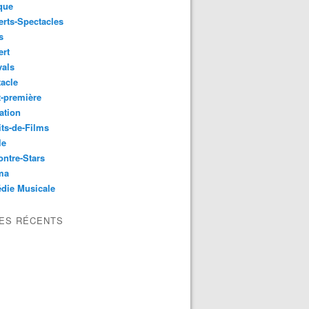
que
rts-Spectacles
s
ert
vals
acle
-première
ation
its-de-Films
le
ntre-Stars
ma
die Musicale
LES RÉCENTS