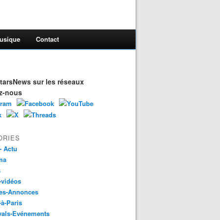
usique
Contact
arsNews sur les réseaux
z-nous
ORIES
- Actu
ma
s
-vidéos
es-Annonces
-à-Paris
vals-Evénements