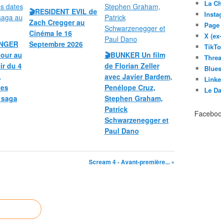
La C
🎬RESIDENT EVIL de
Inst
Zach Cregger au
Page
Cinéma le 16
X (ex
UNGER
Septembre 2026
TikT
our au
🎬BUNKER Un film
Thre
ir du 4
de Florian Zeller
Blues
,
avec Javier Bardem,
Link
tes
Penélope Cruz,
Le D
a saga
Stephen Graham,
Patrick
Facebo
Schwarzenegger et
Paul Dano
Scream 4 - Avant-première... »