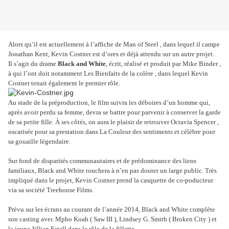
Alors qu’il est actuellement à l’affiche de Man of Steel , dans lequel il campe
Jonathan Kent, Kevin Costner est d’ores et déjà attendu sur un autre projet.
Il s’agit du drame
Black and White
, écrit, réalisé et produit par Mike Binder ,
à qui l’ont doit notamment Les Bienfaits de la colère , dans lequel Kevin
Costner tenait également le premier rôle.
Au stade de la préproduction, le film suivra les déboires d’un homme qui,
après avoir perdu sa femme, devra se battre pour parvenir à conserver la garde
de sa petite fille. À ses côtés, on aura le plaisir de retrouver Octavia Spencer ,
oscarisée pour sa prestation dans La Couleur des sentiments et célèbre pour
sa gouaille légendaire.
Sur fond de disparités communautaires et de prédominance des liens
familiaux, Black and White touchera à n’en pas douter un large public. Très
impliqué dans le projet, Kevin Costner prend la casquette de co-poducteur
via sa société Treehouse Films.
Prévu sur les écrans au courant de l’année 2014, Black and White complète
son casting avec Mpho Koah ( Saw III ), Lindsey G. Smith ( Broken City ) et
la jeune Jillian Estell dans le rôle de la fillette.