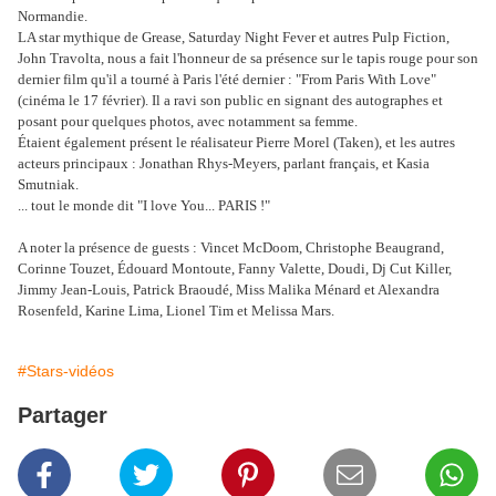
Normandie.
LA star mythique de Grease, Saturday Night Fever et autres Pulp Fiction,
John Travolta, nous a fait l'honneur de sa présence sur le tapis rouge pour son
dernier film qu'il a tourné à Paris l'été dernier : "From Paris With Love"
(cinéma le 17 février). Il a ravi son public en signant des autographes et
posant pour quelques photos, avec notamment sa femme.
Étaient également présent le réalisateur Pierre Morel (Taken), et les autres
acteurs principaux : Jonathan Rhys-Meyers, parlant français, et Kasia
Smutniak.
... tout le monde dit "I love You... PARIS !"
A noter la présence de guests : Vincet McDoom, Christophe Beaugrand,
Corinne Touzet, Édouard Montoute, Fanny Valette, Doudi, Dj Cut Killer,
Jimmy Jean-Louis, Patrick Braoudé, Miss Malika Ménard et Alexandra
Rosenfeld, Karine Lima, Lionel Tim et Melissa Mars.
#Stars-vidéos
Partager