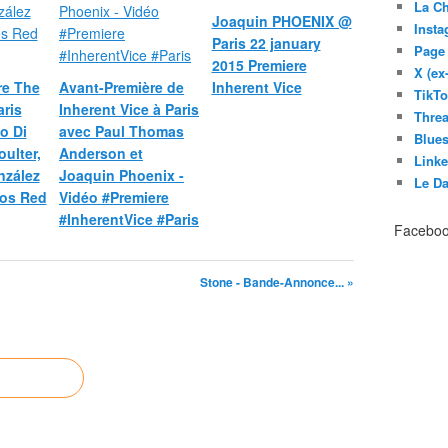
La C
Joaquin PHOENIX @
Inst
Paris 22 january
Page
2015 Premiere
X (ex
re The
Avant-Première de
Inherent Vice
TikT
ris
Inherent Vice à Paris
Thre
o Di
avec Paul Thomas
Blues
oulter,
Anderson et
Link
nzález
Joaquin Phoenix -
Le D
éos Red
Vidéo #Premiere
#InherentVice #Paris
Facebo
Stone - Bande-Annonce... »