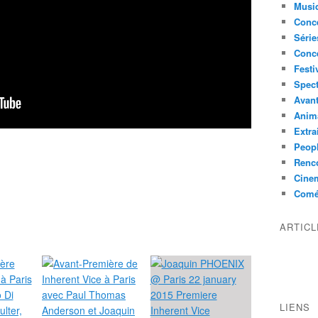
Musi
Conce
Série
Conc
Festi
Spect
Avant
Anim
Extra
Peop
Renco
Cine
Comé
ARTIC
LIENS