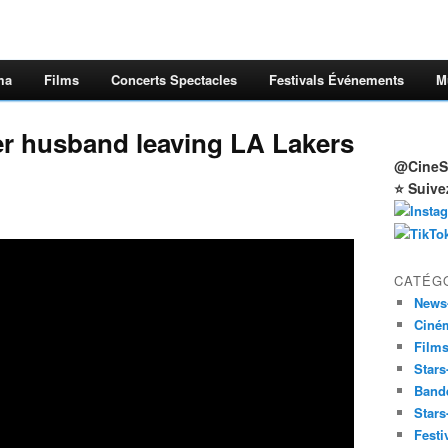
ma
Films
Concerts Spectacles
Festivals Événements
M
r husband leaving LA Lakers
@CineSt
⭐ Suive
CATÉG
News
Ciné
Film
Stars
Band
Stars
Festi