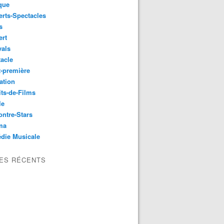
que
rts-Spectacles
s
ert
vals
acle
-première
ation
its-de-Films
le
ntre-Stars
ma
die Musicale
LES RÉCENTS