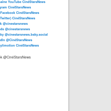
haîne YouTube CinéStarsNews
agram CinéStarsNews
 Facebook CinéStarsNews
-Twitter) CinéStarsNews
ok @cinestarsnews
ads @cinestarsnews
ky @cinestarsnews.bsky.social‬
edIn @CinéStarsNews
aylimotion CinéStarsNews
ok @CinéStarsNews