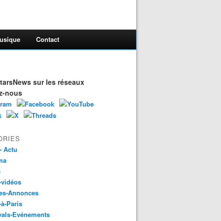
usique
Contact
arsNews sur les réseaux
z-nous
ORIES
- Actu
ma
s
-vidéos
es-Annonces
-à-Paris
vals-Evénements