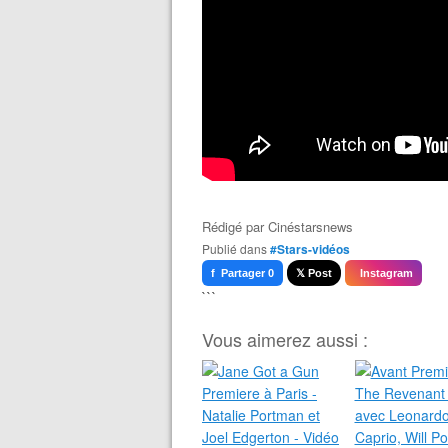
Rédigé par
Cinéstarsnews
Publié dans
#Stars-vidéos
f Partager 0
𝕏 Post
Instagram
```
Vous aimerez aussi :