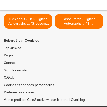
< Michael C. Hall- Signing
Jason Patric - Signing
Autographs at "Gruesome
Autographs at "That
Playground Injuries" Stage
Championship Season"
Door on Broadway
Stage Door on Broadway >
Hébergé par Overblog
Top articles
Pages
Contact
Signaler un abus
C.G.U.
Cookies et données personnelles
Préférences cookies
Voir le profil de CineStarsNews sur le portail Overblog