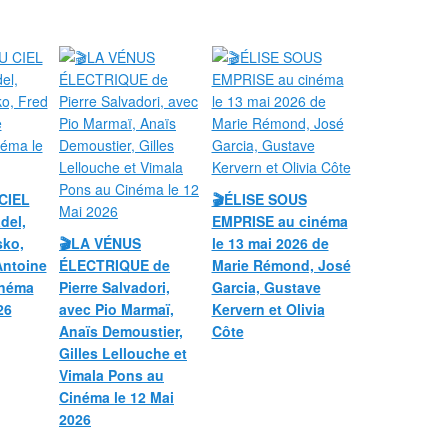
CIEL
🎬ÉLISE SOUS
del,
EMPRISE au cinéma
sko,
🎬LA VÉNUS
le 13 mai 2026 de
Antoine
ÉLECTRIQUE de
Marie Rémond, José
inéma
Pierre Salvadori,
Garcia, Gustave
26
avec Pio Marmaï,
Kervern et Olivia
Anaïs Demoustier,
Côte
Gilles Lellouche et
Vimala Pons au
Cinéma le 12 Mai
2026