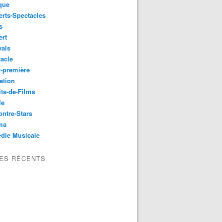
que
rts-Spectacles
s
ert
vals
acle
-première
ation
its-de-Films
le
ntre-Stars
ma
die Musicale
LES RÉCENTS