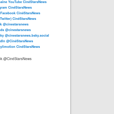
haîne YouTube CinéStarsNews
agram CinéStarsNews
 Facebook CinéStarsNews
-Twitter) CinéStarsNews
ok @cinestarsnews
ads @cinestarsnews
ky @cinestarsnews.bsky.social‬
edIn @CinéStarsNews
aylimotion CinéStarsNews
ok @CinéStarsNews