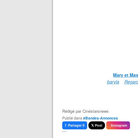
Mary et Ma
envoyé par
baryla
. -
Regard
Rédigé par
Cinéstarsnews
Publié dans
#Bandes-Annonces
f Partager 0
𝕏 Post
Instagram
```