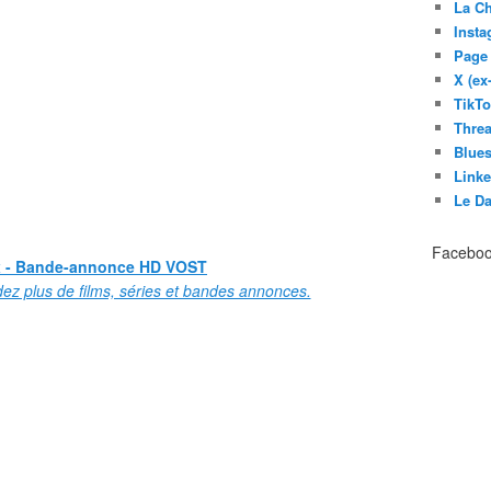
La C
Inst
Page
X (ex
TikT
Thre
Blues
Link
Le D
Facebo
x - Bande-annonce HD VOST
ez plus de films, séries et bandes annonces.