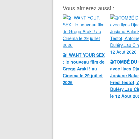
Vous aimerez aussi :
🎬I WANT YOUR SEX
: le nouveau film de
🎬TOMBÉ DU 
Gregg Araki ! au
avec Ilyes Dja
Cinéma le 29 juillet
Josiane Bala
2026
Fred Testot, 
Duléry...au C
le 12 Aout 20