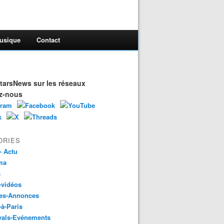
usique
Contact
arsNews sur les réseaux
z-nous
ORIES
- Actu
ma
s
-vidéos
es-Annonces
-à-Paris
vals-Evénements