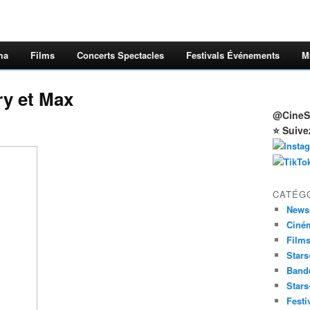
ma
Films
Concerts Spectacles
Festivals Événements
M
y et Max
@CineSt
⭐ Suive
CATÉG
News
Ciné
Film
Stars
Band
Stars
Festi