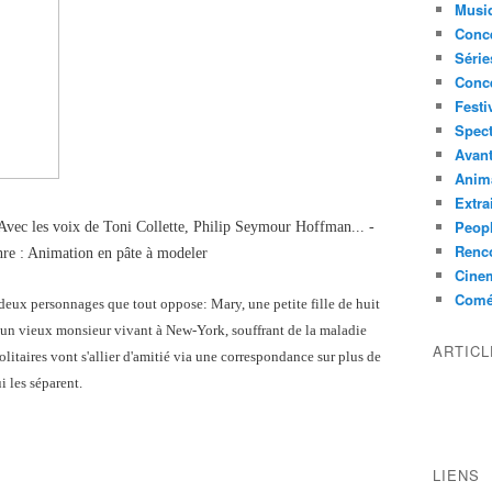
Musi
Conce
Série
Conc
Festi
Spect
Avant
Anim
Extra
Peop
vec les voix de Toni Collette, Philip Seymour Hoffman... -
Renco
nre : Animation en pâte à modeler
Cine
Comé
deux personnages que tout oppose: Mary, une petite fille de huit
un vieux monsieur vivant à New-York, souffrant de la maladie
ARTIC
olitaires vont s'allier d'amitié via une correspondance sur plus de
i les séparent.
LIENS