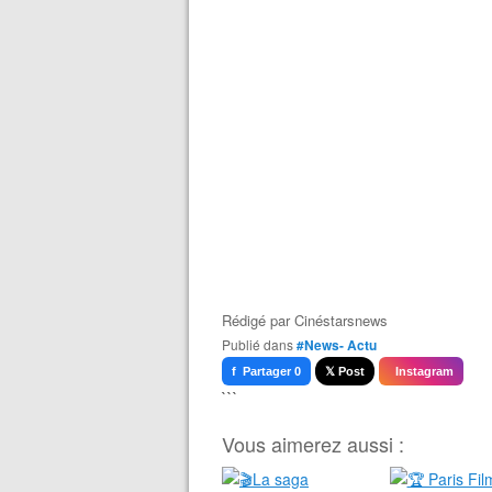
Rédigé par
Cinéstarsnews
Publié dans
#News- Actu
f Partager 0
𝕏 Post
Instagram
```
Vous aimerez aussi :