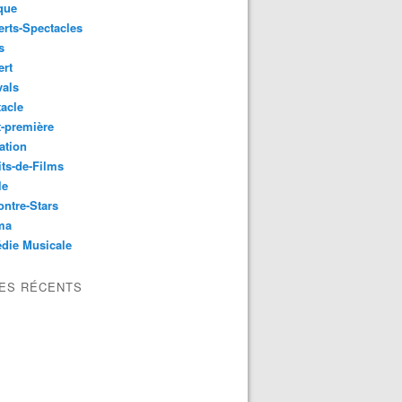
que
rts-Spectacles
s
ert
vals
acle
-première
ation
its-de-Films
le
ntre-Stars
ma
die Musicale
LES RÉCENTS