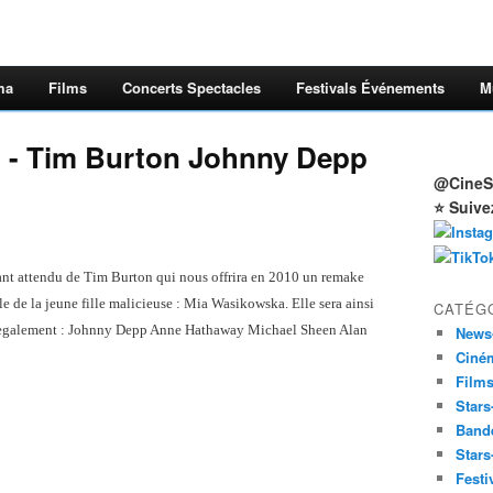
ma
Films
Concerts Spectacles
Festivals Événements
M
d - Tim Burton Johnny Depp
@CineSt
⭐ Suive
tant attendu de Tim Burton qui nous offrira en 2010 un remake
le de la jeune fille malicieuse : Mia Wasikowska. Elle sera ainsi
CATÉG
it egalement : Johnny Depp Anne Hathaway Michael Sheen Alan
News
Ciné
Film
Stars
Band
Stars
Festi