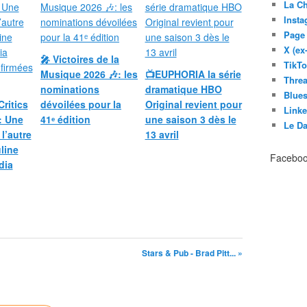
La C
Inst
Page
X (ex
🎤 Victoires de la
TikT
Musique 2026 🎶: les
📺EUPHORIA la série
Thre
nominations
dramatique HBO
Blues
Critics
dévoilées pour la
Original revient pour
Link
: Une
41ᵉ édition
une saison 3 dès le
Le D
 l’autre
13 avril
line
Facebo
dia
Stars & Pub - Brad Pitt... »