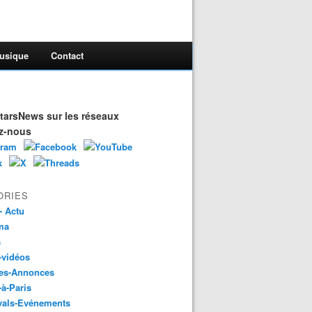
usique
Contact
arsNews sur les réseaux
z-nous
ORIES
- Actu
ma
s
-vidéos
es-Annonces
-à-Paris
vals-Evénements