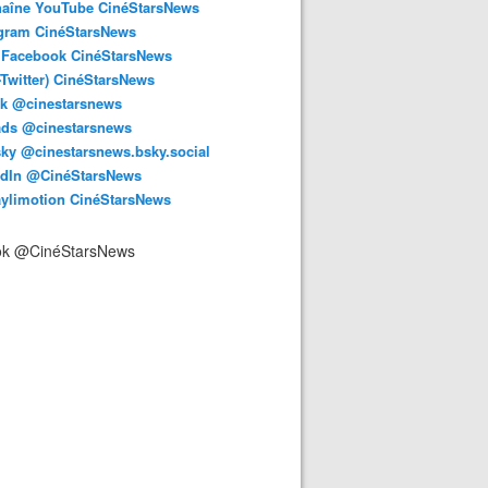
haîne YouTube CinéStarsNews
agram CinéStarsNews
 Facebook CinéStarsNews
-Twitter) CinéStarsNews
ok @cinestarsnews
ads @cinestarsnews
ky @cinestarsnews.bsky.social‬
edIn @CinéStarsNews
aylimotion CinéStarsNews
ok @CinéStarsNews