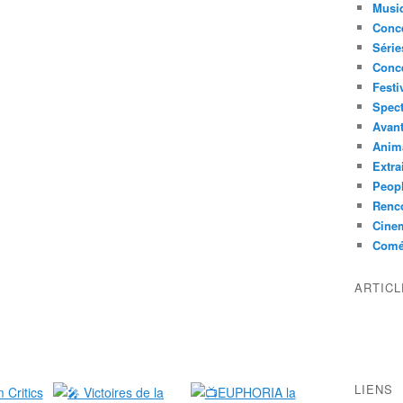
Musi
Conce
Série
Conc
Festi
Spect
Avant
Anim
Extra
Peop
Renco
Cine
Comé
ARTIC
LIENS