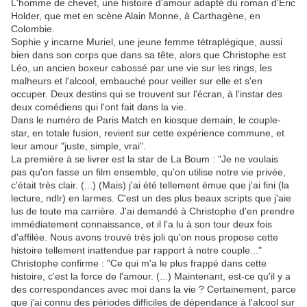
L'homme de chevet, une histoire d'amour adapté du roman d'Eric
Holder, que met en scène Alain Monne, à Carthagène, en
Colombie.
Sophie y incarne Muriel, une jeune femme tétraplégique, aussi
bien dans son corps que dans sa tête, alors que Christophe est
Léo, un ancien boxeur cabossé par une vie sur les rings, les
malheurs et l'alcool, embauché pour veiller sur elle et s'en
occuper. Deux destins qui se trouvent sur l'écran, à l'instar des
deux comédiens qui l'ont fait dans la vie.
Dans le numéro de Paris Match en kiosque demain, le couple-
star, en totale fusion, revient sur cette expérience commune, et
leur amour "juste, simple, vrai".
La première à se livrer est la star de La Boum : "Je ne voulais
pas qu'on fasse un film ensemble, qu'on utilise notre vie privée,
c'était très clair. (...) (Mais) j'ai été tellement émue que j'ai fini (la
lecture, ndlr) en larmes. C'est un des plus beaux scripts que j'aie
lus de toute ma carrière. J'ai demandé à Christophe d'en prendre
immédiatement connaissance, et il l'a lu à son tour deux fois
d'affilée. Nous avons trouvé très joli qu'on nous propose cette
histoire tellement inattendue par rapport à notre couple..."
Christophe confirme : "Ce qui m'a le plus frappé dans cette
histoire, c'est la force de l'amour. (...) Maintenant, est-ce qu'il y a
des correspondances avec moi dans la vie ? Certainement, parce
que j'ai connu des périodes difficiles de dépendance à l'alcool sur