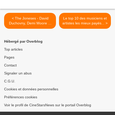
< The Joneses - David
Le top 10 des musiciens et
Duchovny, Demi Moore et
artistes les mieux payés... >
Amber Heard réunis
Hébergé par Overblog
Top articles
Pages
Contact
Signaler un abus
C.G.U.
Cookies et données personnelles
Préférences cookies
Voir le profil de CineStarsNews sur le portail Overblog