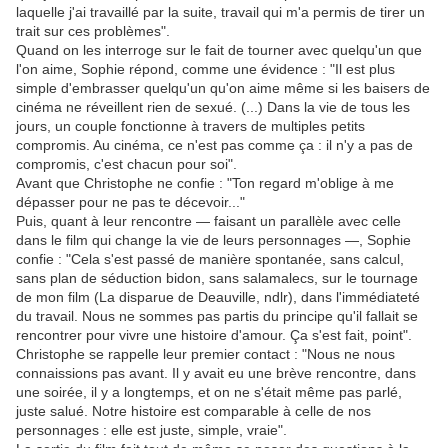
laquelle j'ai travaillé par la suite, travail qui m'a permis de tirer un
trait sur ces problèmes".
Quand on les interroge sur le fait de tourner avec quelqu'un que
l'on aime, Sophie répond, comme une évidence : "Il est plus
simple d'embrasser quelqu'un qu'on aime même si les baisers de
cinéma ne réveillent rien de sexué. (...) Dans la vie de tous les
jours, un couple fonctionne à travers de multiples petits
compromis. Au cinéma, ce n'est pas comme ça : il n'y a pas de
compromis, c'est chacun pour soi".
Avant que Christophe ne confie : "Ton regard m'oblige à me
dépasser pour ne pas te décevoir..."
Puis, quant à leur rencontre — faisant un parallèle avec celle
dans le film qui change la vie de leurs personnages —, Sophie
confie : "Cela s'est passé de manière spontanée, sans calcul,
sans plan de séduction bidon, sans salamalecs, sur le tournage
de mon film (La disparue de Deauville, ndlr), dans l'immédiateté
du travail. Nous ne sommes pas partis du principe qu'il fallait se
rencontrer pour vivre une histoire d'amour. Ça s'est fait, point".
Christophe se rappelle leur premier contact : "Nous ne nous
connaissions pas avant. Il y avait eu une brève rencontre, dans
une soirée, il y a longtemps, et on ne s'était même pas parlé,
juste salué. Notre histoire est comparable à celle de nos
personnages : elle est juste, simple, vraie".