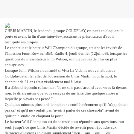
CHRIS MARTIN, le leader du groupe COLDPLAY, est parti en claquant la
porte et avant la fin d'une interview, accusant le présentateur d'avoir
manipulé ses propos.
Le chanteur et le batteur Will Champion du groupe, étaient les invités de
l'émission Front Row sur BBC Radio 4, jeudi dernier (12juin08), lorsque les
questions du présentateur John Wilson, sont devenues de plus en plus
ennuyeuses.
Lorsque John Wilson a demandé si Viva La Vida, le nouvel album de
Coldplay, était le reflet de l'obsession de Chris Martin pour la mort, le
chanteur de 31 ans était visiblement mal à l'aise.
Il a d'abord répondu calmement "Je ne suis pas d'accord avec vous là-dessus,
non. Je dirais même que vous essayez de me faire dire quelque chose à
laquelle je n'avais pas pensé."
Quelques minutes plus tard, le rockeur a confié mécontent qu'il "n'appréciait
pas ça" et qu'il ne voulait pas "avoir à parler de ces choses-là", avant de
quitter le studio en claquant la porte.
Le batteur Will Champion est donc resté pour répondre aux questions tout
seul, jusqu'à ce que Chris Martin décide de revenir pour répondre aux
dernières questions en disant simplement "Heu… oui… oui…. oui…