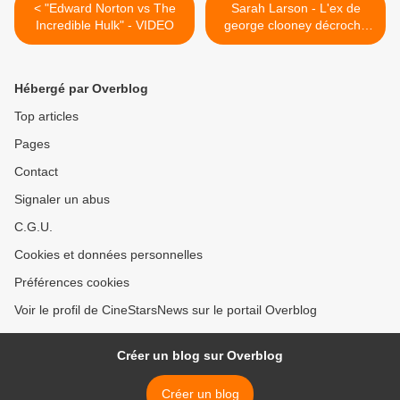
< "Edward Norton vs The
Sarah Larson - L'ex de
Incredible Hulk" - VIDEO
george clooney décroche
un job de mannequin pour
Christian Audigier >
Hébergé par Overblog
Top articles
Pages
Contact
Signaler un abus
C.G.U.
Cookies et données personnelles
Préférences cookies
Voir le profil de CineStarsNews sur le portail Overblog
Créer un blog sur Overblog
Créer un blog