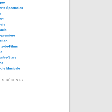
que
rts-Spectacles
s
ert
vals
acle
-première
ation
its-de-Films
le
ntre-Stars
ma
die Musicale
LES RÉCENTS