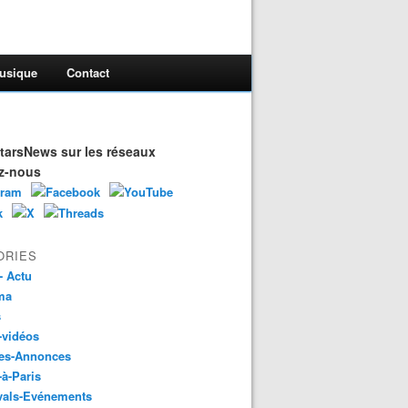
usique
Contact
arsNews sur les réseaux
z-nous
ORIES
- Actu
ma
s
-vidéos
es-Annonces
-à-Paris
vals-Evénements