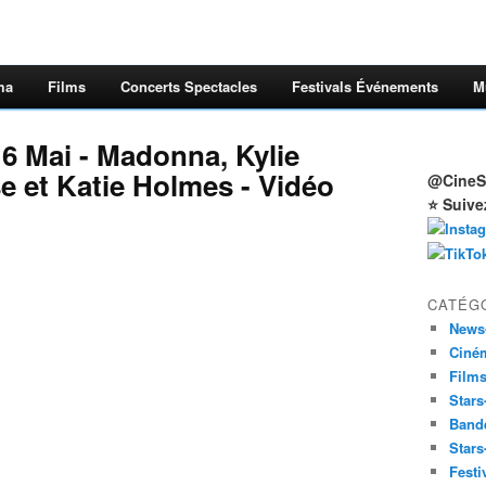
ma
Films
Concerts Spectacles
Festivals Événements
M
 6 Mai - Madonna, Kylie
 et Katie Holmes - Vidéo
@CineSt
⭐ Suive
CATÉG
News
Ciné
Film
Stars
Band
Stars
Festi