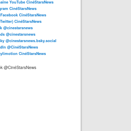
haîne YouTube CinéStarsNews
agram CinéStarsNews
 Facebook CinéStarsNews
-Twitter) CinéStarsNews
ok @cinestarsnews
ads @cinestarsnews
ky @cinestarsnews.bsky.social‬
edIn @CinéStarsNews
aylimotion CinéStarsNews
ok @CinéStarsNews