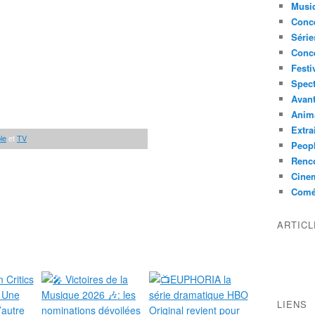
Musi
Conce
Série
Conc
Festi
Spect
Avant
Anim
Extra
le
et
TV
Peop
Renco
Cine
Comé
ARTIC
LIENS