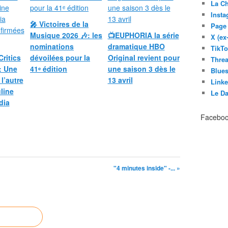
La C
Inst
🎤 Victoires de la
Page
Musique 2026 🎶: les
📺EUPHORIA la série
X (ex
nominations
dramatique HBO
TikT
Critics
dévoilées pour la
Original revient pour
Thre
: Une
41ᵉ édition
une saison 3 dès le
Blues
 l’autre
13 avril
Link
line
Le D
dia
Facebo
"4 minutes inside" -... »