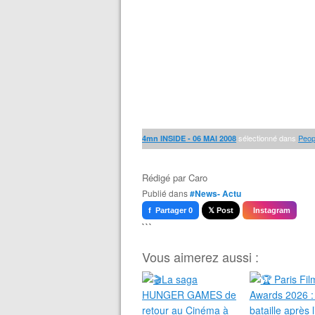
sélectionné dans
Peop
4mn INSIDE - 06 MAI 2008
Rédigé par
Caro
Publié dans
#News- Actu
f Partager 0
𝕏 Post
Instagram
```
Vous aimerez aussi :