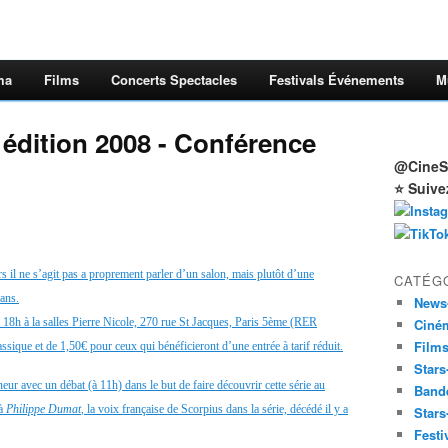
ma
Films
Concerts Spectacles
Festivals Événements
M
 édition 2008 - Conférence
@CineSt
⭐ Suive
s il ne s’agit pas a proprement parler d’un salon, mais plutôt d’une
CATÉG
ans.
News
à 18h à
la salles
Pierre Nicole, 270 rue St Jacques, Paris 5ème (RER
Ciné
Film
sique et de 1,50€ pour ceux qui bénéficieront d’une entrée à tarif réduit.
Stars
eur avec un débat (à 11h) dans le but de faire découvrir cette série au
Band
 à
Philippe
Dumat
, la voix française de
Scorpius
dans la série, décédé il y a
Stars
Festi