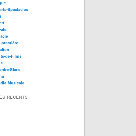
que
rts-Spectacles
s
ert
vals
acle
-première
ation
its-de-Films
le
ntre-Stars
ma
die Musicale
LES RÉCENTS