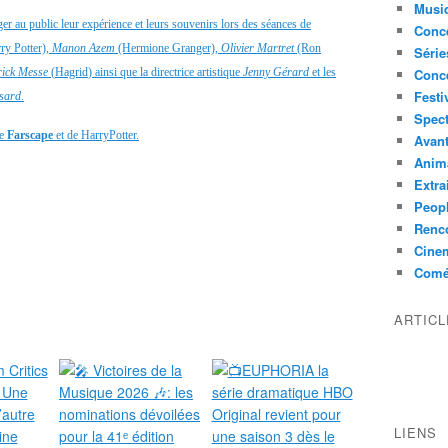
Musi
r au public leur expérience et leurs souvenirs lors des séances de
Conce
ry Potter),
Manon
Azem
(Hermione Granger),
Olivier
Martret
(Ron
Série
rick Messe
(
Hagrid
) ainsi que la directrice artistique
Jenny Gérard
et les
Conc
Festi
sard
.
Spect
de
Farscape
et
de
Harry
Potter.
Avant
Anim
Extra
Peop
Renco
Cine
Comé
ARTIC
LIENS