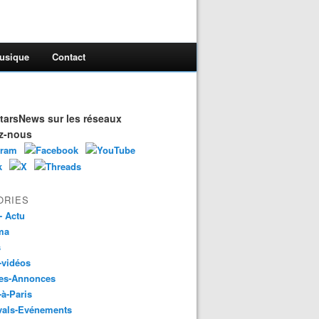
usique
Contact
arsNews sur les réseaux
z-nous
ORIES
- Actu
ma
s
-vidéos
es-Annonces
-à-Paris
vals-Evénements