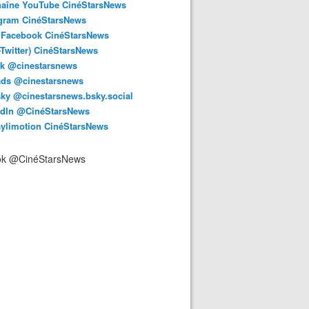
haîne YouTube CinéStarsNews
agram CinéStarsNews
 Facebook CinéStarsNews
-Twitter) CinéStarsNews
ok @cinestarsnews
ads @cinestarsnews
ky @cinestarsnews.bsky.social‬
edIn @CinéStarsNews
aylimotion CinéStarsNews
ok @CinéStarsNews