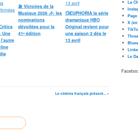
La C
🎤 Victoires de la
Inst
Musique 2026 🎶: les
📺EUPHORIA la série
Page
nominations
dramatique HBO
X (ex
Critics
dévoilées pour la
Original revient pour
TikT
: Une
41ᵉ édition
une saison 3 dès le
Thre
 l’autre
13 avril
Blues
line
Link
dia
Le D
Facebo
Le cinéma français présent... »