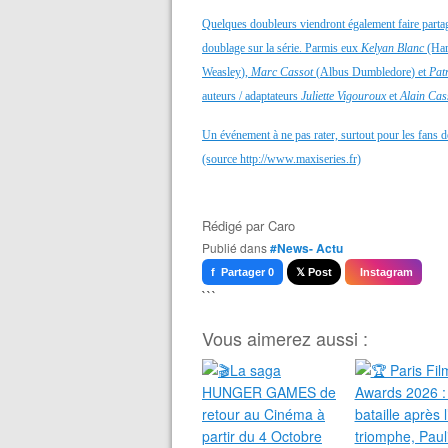
Quelques doubleurs viendront également faire partage
doublage sur la série.
Parmis
eux
Kelyan
Blanc
(Har
Weasley
),
Marc Cassot
(
Albus
Dumbledore
) et
Pat
auteurs / adaptateurs
Juliette Vigouroux
et
Alain Cas
Un événement à ne pas rater, surtout pour les fans 
(source http://www.maxiseries.fr)
Rédigé par
Caro
Publié dans
#News- Actu
f Partager 0
𝕏 Post
Instagram
```
Vous aimerez aussi :