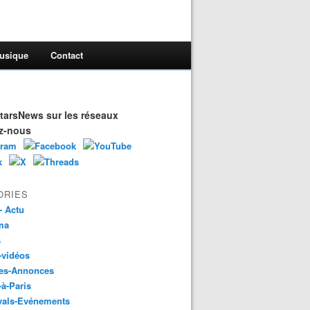
usique
Contact
arsNews sur les réseaux
z-nous
ORIES
- Actu
ma
s
-vidéos
es-Annonces
-à-Paris
vals-Evénements