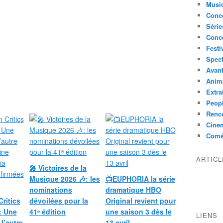
Musi
Conce
Série
Conc
Festi
Spect
Avant
Anim
Extra
Peop
Renco
Cine
Comé
ARTIC
🎤 Victoires de la
Musique 2026 🎶: les
📺EUPHORIA la série
nominations
dramatique HBO
Critics
dévoilées pour la
Original revient pour
: Une
41ᵉ édition
une saison 3 dès le
LIENS
 l’autre
13 avril