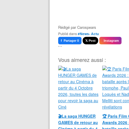
Rédigé par
Carospears
Publié dans
#News- Actu
f Partager 0
𝕏 Post
Instagram
```
Vous aimerez aussi :
🎬La saga HUNGER
🏆 Paris Film 
GAMES de retour au
Awards 2026 
Cinéma à partir du 4
bataille après