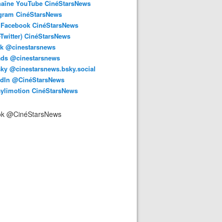
haîne YouTube CinéStarsNews
agram CinéStarsNews
 Facebook CinéStarsNews
-Twitter) CinéStarsNews
ok @cinestarsnews
ads @cinestarsnews
ky @cinestarsnews.bsky.social‬
edIn @CinéStarsNews
aylimotion CinéStarsNews
ok @CinéStarsNews