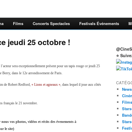
ma
Films
Concerts Spectacles
Festivals Événements
M
e jeudi 25 octobre !
@CineSt
⭐ Suive
, l’acteur sera exceptionnellement présent pour un tapis rouge ce jeudi 25
e Berry, dans le 12e arrondissement de Paris.
CATÉG
film de Robert Redford,
« Lions et agneaux »
, dans lequel il joue aux côtés
News
Ciné
Film
ans français le 21 novembre.
Stars
Band
Stars
r nous vos photos, vidéos et récits des évenements à
Festi
r le site)