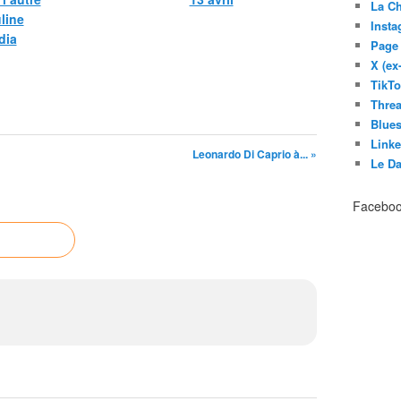
La C
line
Inst
dia
Page
X (ex
TikT
Thre
Blues
Link
Leonardo Di Caprio à... »
Le D
Facebo