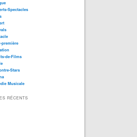
que
rts-Spectacles
s
ert
vals
acle
-première
ation
its-de-Films
le
ntre-Stars
ma
die Musicale
LES RÉCENTS