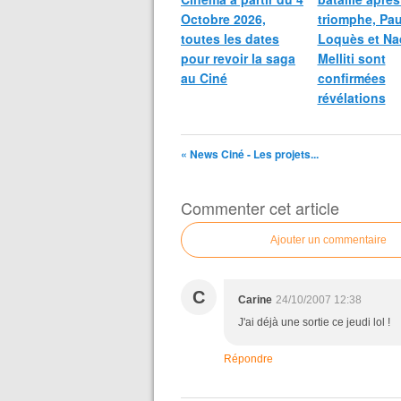
Octobre 2026,
triomphe, Pau
toutes les dates
Loquès et Na
pour revoir la saga
Melliti sont
au Ciné
confirmées
révélations
« News Ciné - Les projets...
Commenter cet article
Ajouter un commentaire
C
Carine
24/10/2007 12:38
J'ai déjà une sortie ce jeudi lol !
Répondre