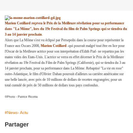
Marion Cotillard reçevra le Prix de la Meilleure révélation pour sa performance
dans "La Môme", lors du 19e Festival du film de Palm Springs qui se tiendra du
3 au 14 janvier prochain
.
Alors que La Môme s'est vu éclipsé par Persepolis dans la course pour représenter la
France aux Oscars 2008,
Marion Cotillard
-qui pourrait malgré tout être en lice pour
l'Oscar de la Meilleure actrice pour son interprétation d'Edith Piaf- ne repartira pas les
mains vides des Etats-Unis. L'actrice se verra en effet décerner le Prix de la Meilleure
révélation au 19e Festival du Film de Palm Springs (Californie), qui se tiendra du 3 au
14 janvier prochain, pour sa performance dans La Môme. Rebaptisé "La vie en rose"
outre-Atlantique, le film d'
Olivier
Dahan poursuit d'ailleurs sa carrière américaine sur
une belle lancée, avec près de 10 millions de dollars de recettes engrangées; pour un
total cumulé de près de 50 millions de dollars tous pays confondus.
©Photo - Patrice Ricotta
#News- Actu
Partager