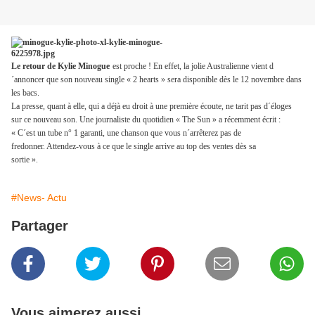
Le retour de Kylie Minogue
est proche ! En effet, la jolie Australienne vient d
´annoncer que son nouveau single « 2 hearts » sera disponible dès le 12 novembre dans
les bacs.
La presse, quant à elle, qui a déjà eu droit à une première écoute, ne tarit pas d´éloges
sur ce nouveau son. Une journaliste du quotidien « The Sun » a récemment écrit :
« C´est un tube n° 1 garanti, une chanson que vous n´arrêterez pas de
fredonner. Attendez-vous à ce que le single arrive au top des ventes dès sa
sortie ».
#News- Actu
Partager
Vous aimerez aussi