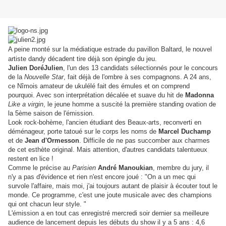
A peine monté sur la médiatique estrade du pavillon Baltard, le nouvel
artiste dandy décadent tire déjà son épingle du jeu.
Julien DoréJulien
, l'un des 13 candidats sélectionnés pour le concours
de la
Nouvelle Star
, fait déjà de l'ombre à ses compagnons. A 24 ans,
ce Nîmois amateur de ukulélé fait des émules et on comprend
pourquoi. Avec son interprétation décalée et suave du hit de
Madonna
Like a virgin
, le jeune homme a suscité la première standing ovation de
la 5ème saison de l'émission.
Look rock-bohème, l'ancien étudiant des Beaux-arts, reconverti en
déménageur, porte tatoué sur le corps les
noms de
Marcel Duchamp
et de
Jean d'Ormesson
. Difficile de ne pas succomber aux charmes
de cet esthète original. Mais attention, d'autres candidats talentueux
restent en lice !
Comme le précise au
Parisien
André Manoukian
, membre du jury, il
n'y a pas d'évidence et rien n'est encore joué : "On a un mec qui
survole l'affaire, mais moi, j'ai toujours autant de plaisir à écouter tout le
monde. Ce programme, c'est une joute musicale avec des champions
qui ont chacun leur style. "
L'émission a en tout cas enregistré mercredi soir dernier sa meilleure
audience de lancement depuis les débuts du show il y a 5 ans : 4,6