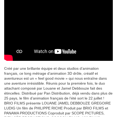
Créé par une brillante équipe et deux studios d’animation
français, ce long métrage d’animation 3D drôle, créatif et
aventureux est un « feel good movie » qui nous entraîne dans
une aventure irrésistible. Réunis pour la première fois, le duo
attachant composé par Louane et Jamel Debbouze fait des
étincelles. Distribué par Pan Distribution, déjà vendu dans plus de
25 pays, le film d’animation français de l’été sort le 22 juillet !
BRIO FILMS présente LOUANE JAMEL DEBBOUZE GREGOIRE
LUDIG Un film de PHILIPPE RICHE Produit par BRIO FILMS et
PANAMA PRODUCTIONS Coproduit par SCOPE PICTURES,