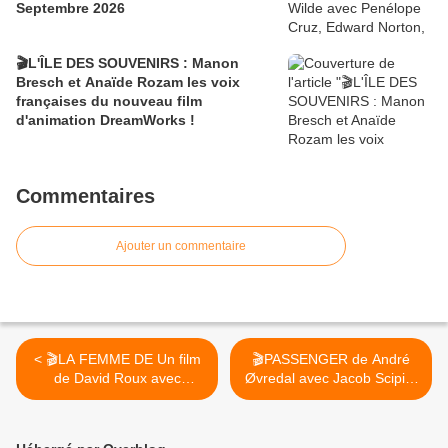
Septembre 2026
🎬L'ÎLE DES SOUVENIRS : Manon
Bresch et Anaïde Rozam les voix
françaises du nouveau film
d'animation DreamWorks !
Commentaires
Ajouter un commentaire
< 🎬LA FEMME DE Un film
🎬PASSENGER de André
de David Roux avec
Øvredal avec Jacob Scipio,
Mélanie Thierry, Éric
Lou Llobell et Melissa Leo
Caravaca, Arnaud
au Cinéma le 20 Mai 2026
Valois...au Cinéma le 8 Avril
>