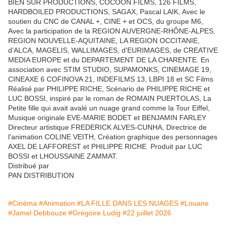
BIEN SÛR PRODUCTIONS, COCOON FILMS, 126 FILMS,
HARDBOILED PRODUCTIONS, SAGAX, Pascal LAIK, Avec le
soutien du CNC de CANAL +, CINE + et OCS, du groupe M6,
Avec la participation de la REGION AUVERGNE-RHÔNE-ALPES,
REGION NOUVELLE-AQUITAINE, LA REGION OCCITANIE,
d’ALCA, MAGELIS, WALLIMAGES, d’EURIMAGES, de CREATIVE
MEDIA EUROPE et du DEPARTEMENT DE LA CHARENTE. En
association avec STIM STUDIO, SUPAMONKS, CINEMAGE 19,
CINEAXE 6 COFINOVA 21, INDEFILMS 13, LBPI 18 et SC Films
Réalisé par PHILIPPE RICHE, Scénario de PHILIPPE RICHE et
LUC BOSSI, inspiré par le roman de ROMAIN PUERTOLAS, La
Petite fille qui avait avalé un nuage grand comme la Tour Eiffel,
Musique originale EVE-MARIE BODET et BENJAMIN FARLEY
Directeur artistique FREDERICK ALVES-CUNHA, Directrice de
l'animation COLINE VEITH, Création graphique des personnages
AXEL DE LAFFOREST et PHILIPPE RICHE Produit par LUC
BOSSI et LHOUSSAINE ZAMMAT.
Distribué par
PAN DISTRIBUTION
#Cinéma
#Animation
#LA FILLE DANS LES NUAGES
#Louane
#Jamel Debbouze
#Grégoire Ludig
#22 juillet 2026